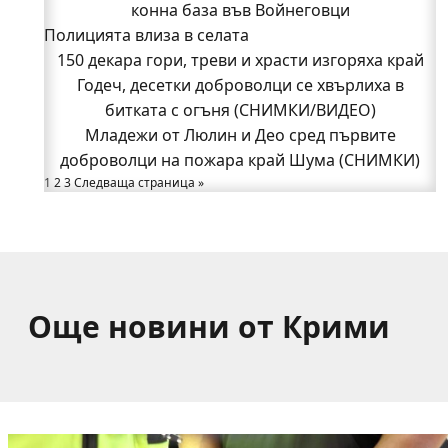
Годеч, десетки доброволци се хвърлиха в
конна база във Войнеговци
Полицията влиза в селата
битката с огъня (СНИМКИ/ВИДЕО)
Полицията влиза в селата
150 декара гори, треви и храсти изгоряха край
Възможни са прекъсвания на тока утре в части
Годеч, десетки доброволци се хвърлиха в
битката с огъня (СНИМКИ/ВИДЕО)
от община Годеч
Какво накара Яна и Станимир да изберат Годеч
Младежи от Люлин и Део сред първите
доброволци на пожара край Шума (СНИМКИ)
пред живота в чужбина? (ВИДЕО)
Родов оброк събра поколения под старата круша
1
2
3
Следваща страница »
в Букоровци, гостите опитаха вкуса на Годеч
(ВИДЕО)
Още новини от Крими