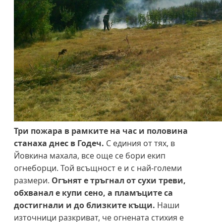
Три пожара в рамките на час и половина
станаха днес в Годеч.
С единия от тях, в
Йовкина махала, все още се бори екип
огнеборци. Той всъщност е и с най-големи
размери.
Огънят е тръгнал от сухи треви,
обхванал е купи сено, а пламъците са
достигнали и до близките къщи.
Наши
източници разкриват, че огнената стихия е