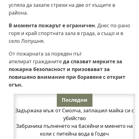
успяла да захапе стрехи на две от къщите в
района.
В момента пожарът е ограничен
. Днес по-рано
горя и край спортната зала в града, а също и в
село Лопушня.
От пожарната за пореден път
апелират гражданите
да спазват мерките за
пожарна безопасност и призовават за
повишено внимание при боравене с открит
огън.
Последни
Задържаха мъж от Смолча, заплашил майка си с
убийство
Забраниха пълненето на басейни и миенето на
коли с питейна вода в Годеч