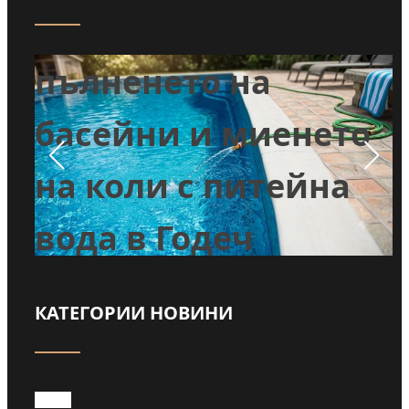
Забраниха
т
пълненето на
л
басейни и миенето
во
на коли с питейна
вода в Годеч
КАТЕГОРИИ НОВИНИ
Прочети