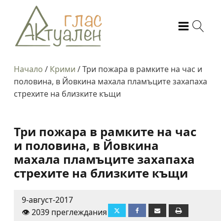
Начало
/
Крими
/
Три пожара в рамките на час и
половина, в Йовкина махала пламъците захапаха
стрехите на близките къщи
Три пожара в рамките на час
и половина, в Йовкина
махала пламъците захапаха
стрехите на близките къщи
9-август-2017
👁️ 2039 преглеждания