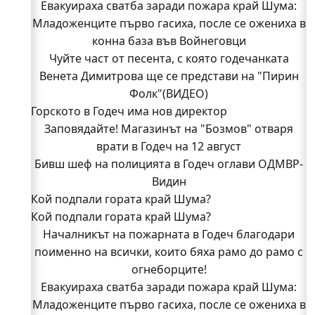
Евакуираха сватба заради пожара край Шума:
Младоженците първо гасиха, после се ожениха в
конна база във Войнеговци
Чуйте част от песента, с която годечанката
Венета Димитрова ще се представи на "Пирин
Фолк"(ВИДЕО)
Горското в Годеч има нов директор
Заповядайте! Магазинът на "Бозмов" отваря
врати в Годеч на 12 август
Бивш шеф на полицията в Годеч оглави ОДМВР-
Видин
Кой подпали гората край Шума?
Кой подпали гората край Шума?
Младежи от Люлин и Део сред първите
доброволци на пожара край Шума (СНИМКИ)
Началникът на пожарната в Годеч благодари
поименно на всички, които бяха рамо до рамо с
Началникът на пожарната в Годеч благодари
поименно на всички, които бяха рамо до рамо с
огнеборците!
Евакуираха сватба заради пожара край Шума:
огнеборците!
Младоженците първо гасиха, после се ожениха в
150 декара гори, треви и храсти изгоряха край