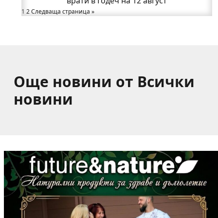
Възможни са прекъсвания на тока утре в части
врати в Годеч на 12 август
1
2
Следваща страница »
от община Годеч
Какво накара Яна и Станимир да изберат Годеч
пред живота в чужбина? (ВИДЕО)
Още новини от Всички
новини