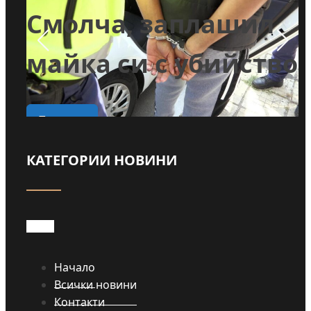
и
Смолча, заплашил
майка си с убийство
о
Прочети
КАТЕГОРИИ НОВИНИ
Начало
Всички новини
Контакти