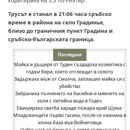
коригирана на 3,3 по Рихтер.
Трусът е станал в 21:06 часа сръбско
време в района на село Градинье,
близо до граничния пункт Градина и
сръбско-българската граница.
Последни
Майка и дъщеря от Туден създадоха козметика с
годжи бери, което отглеждат в селото
Задържаха мъж от Смолча, заплашил майка си с
убийство
Забраниха пълненето на басейни и миенето на
коли с питейна вода в Годеч
Евакуираха сватба заради пожара край Шума:
Младоженците първо гасиха, после се ожениха в
конна база във Войнеговци
Чуйте част от песента, с която годечанката