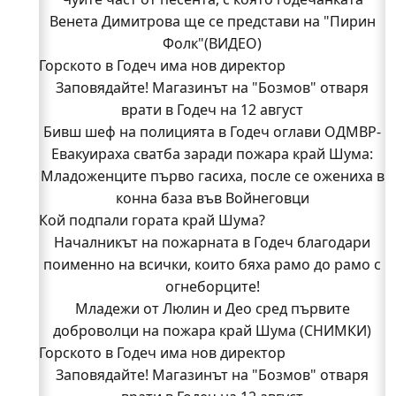
Венета Димитрова ще се представи на "Пирин
Фолк"(ВИДЕО)
Горското в Годеч има нов директор
Заповядайте! Магазинът на "Бозмов" отваря
врати в Годеч на 12 август
Бивш шеф на полицията в Годеч оглави ОДМВР-
Евакуираха сватба заради пожара край Шума:
Видин
Кой подпали гората край Шума?
Младоженците първо гасиха, после се ожениха в
Младежи от Люлин и Део сред първите
конна база във Войнеговци
Кой подпали гората край Шума?
доброволци на пожара край Шума (СНИМКИ)
Началникът на пожарната в Годеч благодари
Началникът на пожарната в Годеч благодари
поименно на всички, които бяха рамо до рамо с
поименно на всички, които бяха рамо до рамо с
огнеборците!
огнеборците!
150 декара гори, треви и храсти изгоряха край
Младежи от Люлин и Део сред първите
доброволци на пожара край Шума (СНИМКИ)
Годеч, десетки доброволци се хвърлиха в
Горското в Годеч има нов директор
битката с огъня (СНИМКИ/ВИДЕО)
Полицията влиза в селата
Заповядайте! Магазинът на "Бозмов" отваря