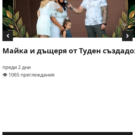
Майка и дъщеря от Туден създадох
преди 2 дни
👁️ 1065 преглеждания