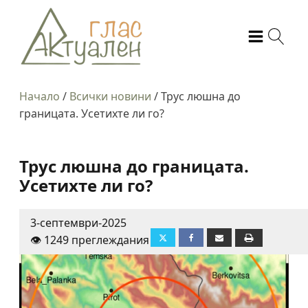
Начало
/
Всички новини
/
Трус люшна до
границата. Усетихте ли го?
Трус люшна до границата.
Усетихте ли го?
3-септември-2025
👁️ 1249 преглеждания