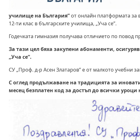
училище на България”
от онлайн платформата за 
12-ти клас в българските училища, „Уча се”.
Годечката гимназия получава отличието по повод про
За тази цел бяха закупени абонаменти, осигуряв
„Уча се”.
СУ „Проф. д-р Асен Златаров” е от малкото учебни 
С оглед продължаване на традицията за иноват
месец безплатен код за достъп до всички уроци 