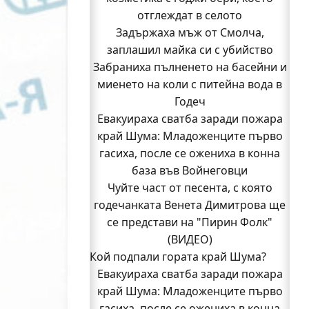
отглеждат в селото
Задържаха мъж от Смолча,
заплашил майка си с убийство
Забраниха пълненето на басейни и
миенето на коли с питейна вода в
Годеч
Евакуираха сватба заради пожара
край Шума: Младоженците първо
гасиха, после се ожениха в конна
база във Войнеговци
Чуйте част от песента, с която
годечанката Венета Димитрова ще
се представи на "Пирин Фолк"
(ВИДЕО)
Горското в Годеч има нов директор
Кой подпали гората край Шума?
Евакуираха сватба заради пожара
Заповядайте! Магазинът на
"Бозмов" отваря врати в Годеч на 12
край Шума: Младоженците първо
гасиха, после се ожениха в конна
август