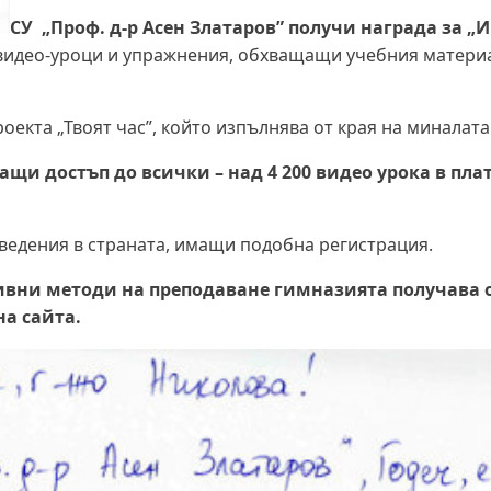
СУ „Проф. д-р Асен Златаров” получи награда за 
видео-уроци и упражнения, обхващащи учебния материал
екта „Твоят час”, който изпълнява от края на миналата
ащи достъп до всички – над 4 200 видео урока в пл
заведения в страната, имащи подобна регистрация.
ивни методи на преподаване гимназията получава 
на сайта.