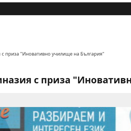
я с приза "Иновативно училище на България"
мназия с приза "Иноватив