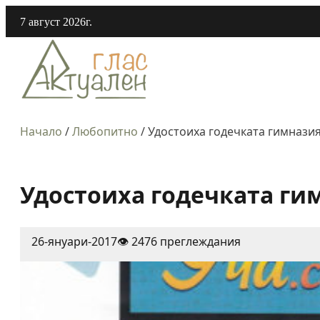
7 август 2026г.
Начало
/
Любопитно
/
Удостоиха годечката гимнази
Удостоиха годечката ги
26-януари-2017
👁️ 2476 преглеждания