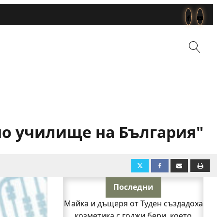
но училище на България"
Последни
Майка и дъщеря от Туден създадоха
козметика с годжи бери, което