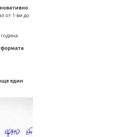
Какво накара Яна и Станимир да
„Иновативно
изберат Годеч пред живота в
 от 1-ви до
чужбина? (ВИДЕО)
 година.
атформата
още един