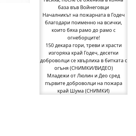
Бивш шеф на полицията в Годеч
база във Войнеговци
Началникът на пожарната в Годеч
оглави ОДМВР-Видин
Кой подпали гората край Шума?
благодари поименно на всички,
Младежи от Люлин и Део сред
които бяха рамо до рамо с
първите доброволци на пожара
огнеборците!
150 декара гори, треви и храсти
край Шума (СНИМКИ)
Началникът на пожарната в Годеч
изгоряха край Годеч, десетки
доброволци се хвърлиха в битката с
благодари поименно на всички,
които бяха рамо до рамо с
огъня (СНИМКИ/ВИДЕО)
Младежи от Люлин и Део сред
огнеборците!
първите доброволци на пожара
150 декара гори, треви и храсти
изгоряха край Годеч, десетки
край Шума (СНИМКИ)
Горското в Годеч има нов директор
доброволци се хвърлиха в битката с
1
2
Следваща страница »
огъня (СНИМКИ/ВИДЕО)
Полицията влиза в селата
Възможни са прекъсвания на тока
утре в части от община Годеч