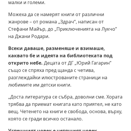
малки и големи.
Можеха да се намерят книги от различни
жанрове – от романа „Здрач“, написан от
Стефани Майър, до „Приключенията на Лукчо”
на Джани Родари.
Всеки даваше, разменяше и взимаше,
каквато бе и идеята на библиотеката под
открито небе.
Децата от ДГ „Юрий Гагарин”
също се спряха пред щанда с четива,
разглеждайки илюстрованите страници на
любимите им детски книги.
„Доста литература се събра, доволни сме. Хората
трябва да приемат книгата като приятел, не като
вещ. Четенето на книги е свобода, основа, върху,
която се гради всичко останало.
Успешният човек е четящият човек,