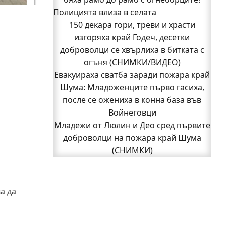
Полицията влиза в селата
(СНИМКИ)
Началникът на пожарната в Годеч
150 декара гори, треви и храсти
благодари поименно на всички, които
изгоряха край Годеч, десетки
доброволци се хвърлиха в битката с
бяха рамо до рамо с огнеборците!
150 декара гори, треви и храсти
огъня (СНИМКИ/ВИДЕО)
Евакуираха сватба заради пожара край
изгоряха край Годеч, десетки
доброволци се хвърлиха в битката с
Шума: Младоженците първо гасиха,
после се ожениха в конна база във
огъня (СНИМКИ/ВИДЕО)
Полицията влиза в селата
Войнеговци
Възможни са прекъсвания на тока утре
Младежи от Люлин и Део сред първите
доброволци на пожара край Шума
в части от община Годеч
Какво накара Яна и Станимир да
(СНИМКИ)
1
изберат Годеч пред живота в чужбина?
2
3
Следваща страница »
(ВИДЕО)
Родов оброк събра поколения под
а да
старата круша в Букоровци, гостите
опитаха вкуса на Годеч (ВИДЕО)