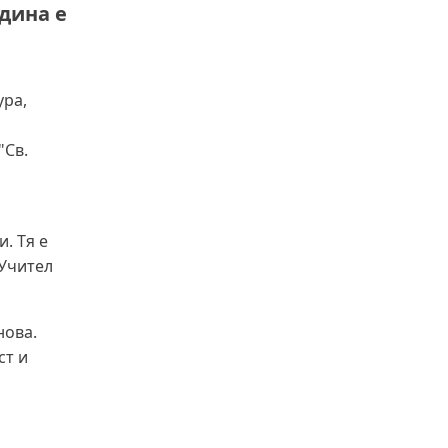
одина е
ура,
"Св.
я
. Тя е
"Учител
нова.
ст и