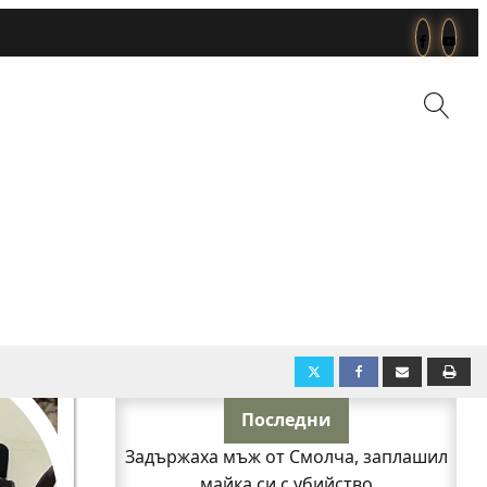
Последни
Задържаха мъж от Смолча, заплашил
майка си с убийство