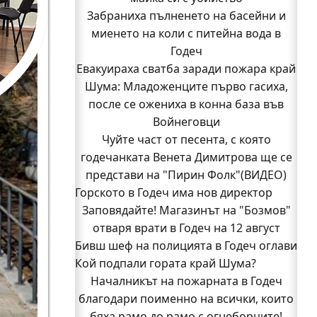
Забраниха пълненето на басейни и
миенето на коли с питейна вода в
Годеч
Евакуираха сватба заради пожара край
Шума: Младоженците първо гасиха,
после се ожениха в конна база във
Войнеговци
Чуйте част от песента, с която
годечанката Венета Димитрова ще се
представи на "Пирин Фолк"(ВИДЕО)
Горското в Годеч има нов директор
Заповядайте! Магазинът на "Бозмов"
отваря врати в Годеч на 12 август
Бивш шеф на полицията в Годеч оглави
Кой подпали гората край Шума?
ОДМВР-Видин
Кой подпали гората край Шума?
Началникът на пожарната в Годеч
Младежи от Люлин и Део сред първите
благодари поименно на всички, които
доброволци на пожара край Шума
бяха рамо до рамо с огнеборците!