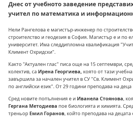
Днес от учебното заведение представих
учител по математика и информационн
Нели Рангелова е магистър-инженер по строителств
строителство и геодезия в София. Магистър е и по 
университет. Има следдипломна квалификация "Учит
Климент Охридски".
Както "Актуален глас" писа още на 15 септември, ср
колектив, са
Ирена Георгиева,
която от тази учебна
завършила за начален учител в СУ "Св. Климент Охр
по английски език". От 29 години преподава на деца
Сред новите попълнения е и
Иванела Стоянова
, к
Гергана Методиева
пое биологията и химията. Сред
треньор
Емил Горанов
, който преподава на децата