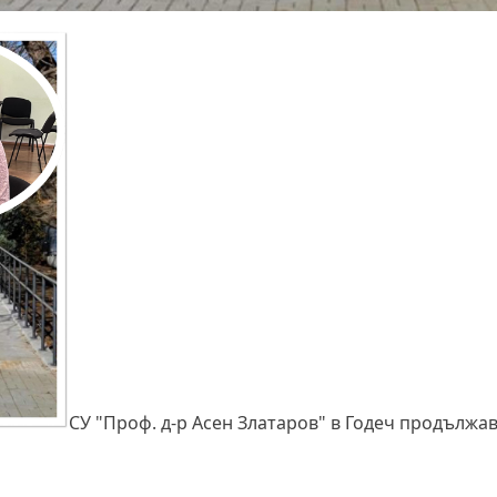
СУ "Проф. д-р Асен Златаров" в Годеч продължав