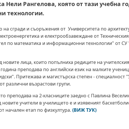
а Нели Рангелова, която от тази учебна г
и технологии.
о на сгради и съоръжения от Университета по архитект
електроенергетика и електрообзавеждане от Техническия
ел по математика и информационни технологии" от СУ 
ед новите лица, които попълниха редиците на учителски
 година преподава по английски език на малките ученици
идски". Притежава и магистърска степен - специалност 
 от различни възрастови групи.
оято преподава на 2-класниците заедно с Павлина Весели
 новите учители в училището е и изявеният баскетболи
 от начален етап по физкултура.
(ВИЖ ТУК)