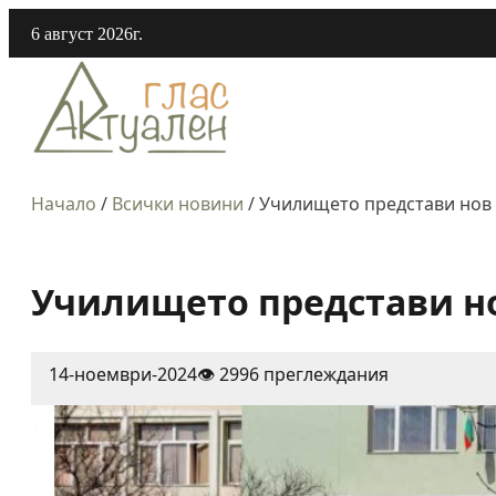
6 август 2026г.
Начало
/
Всички новини
/
Училището представи нов
Училището представи н
14-ноември-2024
👁️ 2996 преглеждания