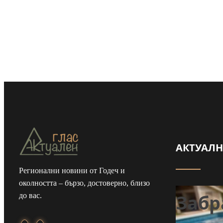
АКТУАЛ
Регионални новини от Годеч и
околността – бързо, достоверно, близо
Забр
до вас.
Задържаха мъж