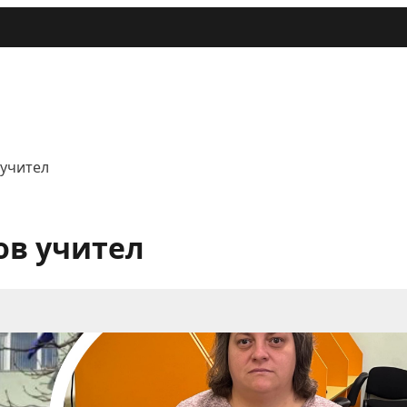
 учител
ов учител