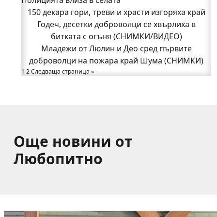
Полицията влиза в селата
150 декара гори, треви и храсти изгоряха край
Възможни са прекъсвания на тока утре в части
Годеч, десетки доброволци се хвърлиха в
битката с огъня (СНИМКИ/ВИДЕО)
от община Годеч
Какво накара Яна и Станимир да изберат Годеч
Младежи от Люлин и Део сред първите
доброволци на пожара край Шума (СНИМКИ)
пред живота в чужбина? (ВИДЕО)
Родов оброк събра поколения под старата круша
1
2
Следваща страница »
в Букоровци, гостите опитаха вкуса на Годеч
(ВИДЕО)
Още новини от
Любопитно