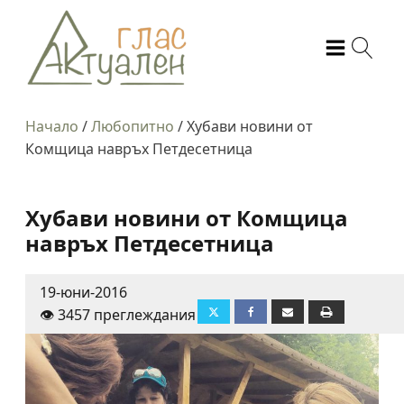
Начало
/
Любопитно
/
Хубави новини от
Комщица навръх Петдесетница
Хубави новини от Комщица
навръх Петдесетница
19-юни-2016
👁️ 3457 преглеждания