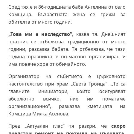
Сред тях е и 86-годишната баба Ангелина от село
Комщица. Възрастната жена се грижи за
обителта от много години.
„Това ми е наследство”
, казва тя. Днешният
празник се отбелязва традиционно от много
години, разказва бабата. Тя отбелязва, че тази
година празникът е по-масово организиран и
има повече хора от обичайното.
Организатор на събитието е църковното
настоятелство при храм „Света Троица”. „Те са
главните инициатори, които осигуряват
абсолютно всичко, ние им помагаме
организационно”, разказва кметицата на
Комщица Милка Асенова.
Пред „Актуален глас” тя разкри, че
скоро
предстои ремонт на покрива на църквата,