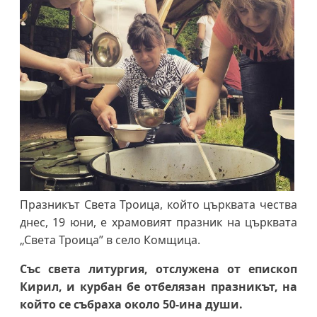
Празникът Света Троица, който църквата чества
днес, 19 юни, е храмовият празник на църквата
„Света Троица” в село Комщица.
Със света литургия, отслужена от епископ
Кирил, и курбан бе отбелязан празникът, на
който се събраха около 50-ина души.