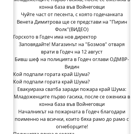
конна база във Войнеговци
Чуйте част от песента, с която годечанката
Венета Димитрова ще се представи на "Пирин
Фолк"(ВИДЕО)
Горското в Годеч има нов директор
Заповядайте! Магазинът на "Бозмов" отваря
врати в Годеч на 12 август
Бивш шеф на полицията в Годеч оглави ОДМВР-
Видин
Кой подпали гората край Шума?
Кой подпали гората край Шума?
Младежи от Люлин и Део сред първите
Евакуираха сватба заради пожара край Шума:
доброволци на пожара край Шума (СНИМКИ)
Младоженците първо гасиха, после се ожениха в
Началникът на пожарната в Годеч благодари
поименно на всички, които бяха рамо до рамо с
конна база във Войнеговци
Началникът на пожарната в Годеч благодари
огнеборците!
поименно на всички, които бяха рамо до рамо с
150 декара гори, треви и храсти изгоряха край
Годеч, десетки доброволци се хвърлиха в
огнеборците!
Полицията влиза в селата
битката с огъня (СНИМКИ/ВИДЕО)