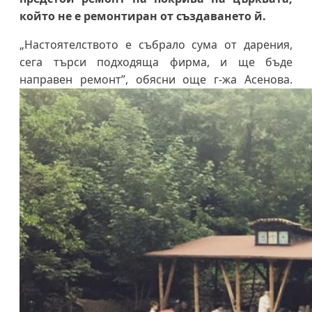
който не е ремонтиран от създаването й.
„Настоятелството е събрало сума от дарения,
сега търси подходяща фирма, и ще бъде
направен ремонт”, обясни още г-жа Асенова.