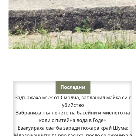
Последни
Задържаха мъж от Смолча, заплашил майка си с
убийство
Забраниха пълненето на басейни и миенето на
коли с питейна вода в Годеч
Евакуираха сватба заради пожара край Шума:
Младоженците първо гасиха, после се ожениха в