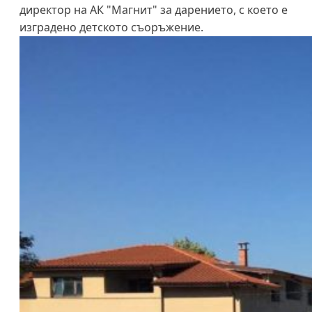
директор на АК "Магнит" за дарението, с което е
изградено детското съоръжение.