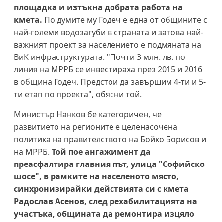
площадка и изтъкна добрата работа на
кмета.
По думите му Годеч е една от общините с
най-големи водозагуби в страната и затова най-
важният проект за населението е подмяната на
ВиК инфраструктурата. "Почти 3 млн. лв. по
линия на МРРБ се инвестираха през 2015 и 2016
в община Годеч. Предстои да завършим 4-ти и 5-
ти етап по проекта", обясни той.
Министър Нанков бе категоричен, че
развитието на регионите е целенасочена
политика на правителството на Бойко Борисов и
на МРРБ.
Той пое ангажимент да
преасфалтира главния път, улица "Софийско
шосе", в рамките на населеното място,
синхронизирайки действията си с кмета
Радослав Асенов, след рехабилитацията на
участъка, общината да ремонтира изцяло