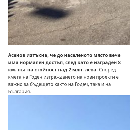
Асенов изтъкна, че до населеното място вече
има нормален достъп, след като е изграден 8
км. път на стойност над 2 млн. лева.
Според
кмета на Годеч изграждането на нови проекти е
важно за бъдещето както на Годеч, така и на
България.