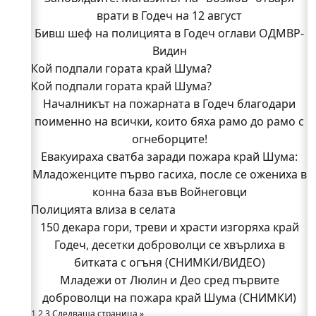
врати в Годеч на 12 август
Бивш шеф на полицията в Годеч оглави ОДМВР-
Видин
Кой подпали гората край Шума?
Кой подпали гората край Шума?
Младежи от Люлин и Део сред първите
доброволци на пожара край Шума (СНИМКИ)
Началникът на пожарната в Годеч благодари
поименно на всички, които бяха рамо до рамо с
Началникът на пожарната в Годеч благодари
поименно на всички, които бяха рамо до рамо с
огнеборците!
Евакуираха сватба заради пожара край Шума:
огнеборците!
Младоженците първо гасиха, после се ожениха в
150 декара гори, треви и храсти изгоряха край
Годеч, десетки доброволци се хвърлиха в
конна база във Войнеговци
Полицията влиза в селата
битката с огъня (СНИМКИ/ВИДЕО)
Полицията влиза в селата
150 декара гори, треви и храсти изгоряха край
Възможни са прекъсвания на тока утре в части
Годеч, десетки доброволци се хвърлиха в
битката с огъня (СНИМКИ/ВИДЕО)
от община Годеч
Какво накара Яна и Станимир да изберат Годеч
Младежи от Люлин и Део сред първите
доброволци на пожара край Шума (СНИМКИ)
пред живота в чужбина? (ВИДЕО)
Родов оброк събра поколения под старата круша
1
2
3
Следваща страница »