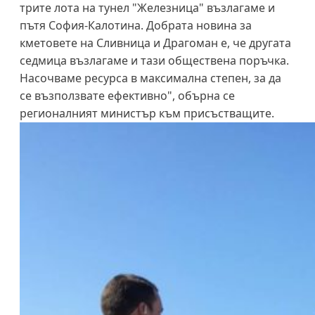
трите лота на тунел "Железница" възлагаме и
пътя София-Калотина. Добрата новина за
кметовете на Сливница и Драгоман е, че другата
седмица възлагаме и тази обществена поръчка.
Насочваме ресурса в максимална степен, за да
се възползвате ефективно", обърна се
регионалният министър към присъстващите.