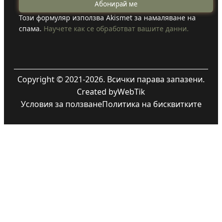
Този формуляр използва Akismet за намаляване на
спама.
Научете как се обработват вашите данни.
Copyright © 2021-2026. Всички парава запазени.
Created by
WebTik
Условия за ползване
Политика на бисквитките