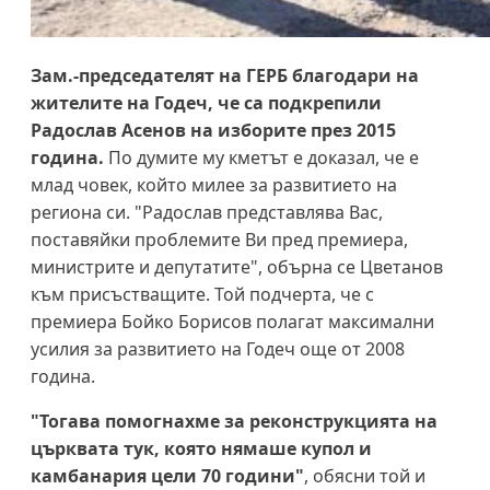
Зам.-председателят на ГЕРБ благодари на
жителите на Годеч, че са подкрепили
Радослав Асенов на изборите през 2015
година.
По думите му кметът е доказал, че е
млад човек, който милее за развитието на
региона си. "Радослав представлява Вас,
поставяйки проблемите Ви пред премиера,
министрите и депутатите", обърна се Цветанов
към присъстващите. Той подчерта, че с
премиера Бойко Борисов полагат максимални
усилия за развитието на Годеч още от 2008
година.
"Тогава помогнахме за реконструкцията на
църквата тук, която нямаше купол и
камбанария цели 70 години"
, обясни той и