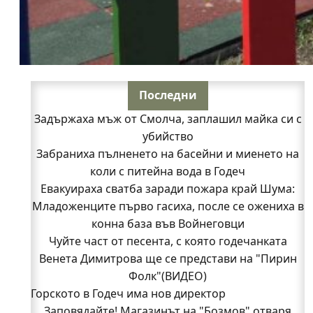
Последни
Задържаха мъж от Смолча, заплашил майка си с
убийство
Забраниха пълненето на басейни и миенето на
коли с питейна вода в Годеч
Евакуираха сватба заради пожара край Шума:
Младоженците първо гасиха, после се ожениха в
конна база във Войнеговци
Чуйте част от песента, с която годечанката
Венета Димитрова ще се представи на "Пирин
Фолк"(ВИДЕО)
Горското в Годеч има нов директор
Заповядайте! Магазинът на "Бозмов" отваря