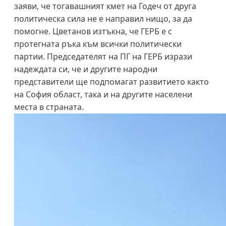
заяви, че тогавашният кмет на Годеч от друга
политическа сила не е направил нищо, за да
помогне. Цветанов изтъкна, че ГЕРБ е с
протегната ръка към всички политически
партии. Председателят на ПГ на ГЕРБ изрази
надеждата си, че и другите народни
представители ще подпомагат развитието както
на София област, така и на другите населени
места в страната.