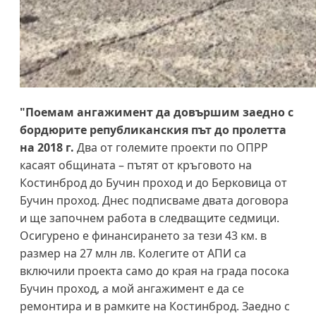
"Поемам ангажимент да довършим заедно с
бордюрите републиканския път до пролетта
на 2018 г.
Два от големите проекти по ОПРР
касаят общината – пътят от кръговото на
Костинброд до Бучин проход и до Берковица от
Бучин проход. Днес подписваме двата договора
и ще започнем работа в следващите седмици.
Осигурено е финансирането за тези 43 км. в
размер на 27 млн лв. Колегите от АПИ са
включили проекта само до края на града посока
Бучин проход, а мой ангажимент е да се
ремонтира и в рамките на Костинброд. Заедно с