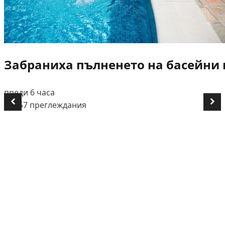
Забраниха пълненето на басейни и
преди 6 часа
👁️ 557 преглеждания