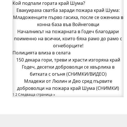
Кой подпали гората край Шума?
Младежи от Люлин и Део сред първите
Евакуираха сватба заради пожара край Шума:
доброволци на пожара край Шума (СНИМКИ)
Младоженците първо гасиха, после се ожениха в
Началникът на пожарната в Годеч благодари
поименно на всички, които бяха рамо до рамо с
конна база във Войнеговци
Началникът на пожарната в Годеч благодари
огнеборците!
поименно на всички, които бяха рамо до рамо с
150 декара гори, треви и храсти изгоряха край
Годеч, десетки доброволци се хвърлиха в
огнеборците!
Полицията влиза в селата
битката с огъня (СНИМКИ/ВИДЕО)
Полицията влиза в селата
150 декара гори, треви и храсти изгоряха край
Възможни са прекъсвания на тока утре в части
Годеч, десетки доброволци се хвърлиха в
битката с огъня (СНИМКИ/ВИДЕО)
от община Годеч
Какво накара Яна и Станимир да изберат Годеч
Младежи от Люлин и Део сред първите
доброволци на пожара край Шума (СНИМКИ)
пред живота в чужбина? (ВИДЕО)
Родов оброк събра поколения под старата круша
1
2
Следваща страница »
в Букоровци, гостите опитаха вкуса на Годеч
(ВИДЕО)