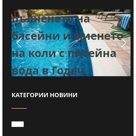
Забраниха
т
пълненето на
л
басейни и миенето
во
на коли с питейна
вода в Годеч
КАТЕГОРИИ НОВИНИ
Прочети