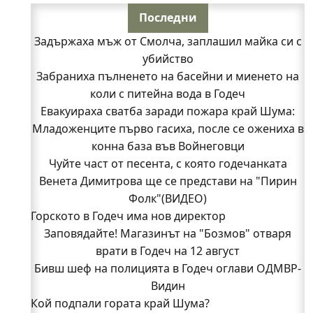
Последни
Задържаха мъж от Смолча, заплашил майка си с
убийство
Забраниха пълненето на басейни и миенето на
коли с питейна вода в Годеч
Евакуираха сватба заради пожара край Шума:
Младоженците първо гасиха, после се ожениха в
конна база във Войнеговци
Чуйте част от песента, с която годечанката
Венета Димитрова ще се представи на "Пирин
Фолк"(ВИДЕО)
Горското в Годеч има нов директор
Заповядайте! Магазинът на "Бозмов" отваря
врати в Годеч на 12 август
Бивш шеф на полицията в Годеч оглави ОДМВР-
Видин
Кой подпали гората край Шума?