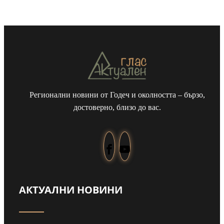
Регионални новини от Годеч и околността – бързо,
достоверно, близо до вас.
а
Чуйте част от
АКТУАЛНИ НОВИНИ
ай
песента, с която