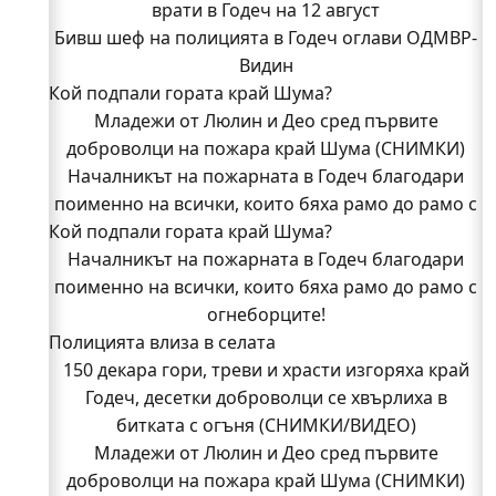
врати в Годеч на 12 август
Бивш шеф на полицията в Годеч оглави ОДМВР-
Видин
Кой подпали гората край Шума?
Младежи от Люлин и Део сред първите
доброволци на пожара край Шума (СНИМКИ)
Началникът на пожарната в Годеч благодари
поименно на всички, които бяха рамо до рамо с
Кой подпали гората край Шума?
огнеборците!
150 декара гори, треви и храсти изгоряха край
Началникът на пожарната в Годеч благодари
поименно на всички, които бяха рамо до рамо с
Годеч, десетки доброволци се хвърлиха в
битката с огъня (СНИМКИ/ВИДЕО)
огнеборците!
Полицията влиза в селата
Полицията влиза в селата
Възможни са прекъсвания на тока утре в части
150 декара гори, треви и храсти изгоряха край
Годеч, десетки доброволци се хвърлиха в
от община Годеч
Какво накара Яна и Станимир да изберат Годеч
битката с огъня (СНИМКИ/ВИДЕО)
Младежи от Люлин и Део сред първите
пред живота в чужбина? (ВИДЕО)
Родов оброк събра поколения под старата круша
доброволци на пожара край Шума (СНИМКИ)