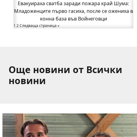
Евакуираха сватба заради пожара край Шума:
в Букоровци, гостите опитаха вкуса на Годеч
Младоженците първо гасиха, после се ожениха в
(ВИДЕО)
Вижте как Шумският манастир възкръсна за нов
конна база във Войнеговци
1
2
Следваща страница »
живот пред очите на цяла България
Само за няколко часа: Три катастрофи вдигнаха
полицията на крак в Годеч
Още новини от Всички
новини