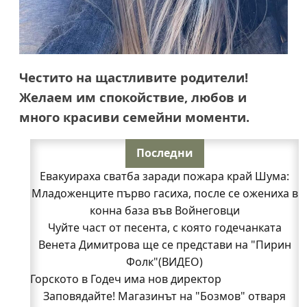
Честито на щастливите родители!
Желаем им спокойствие, любов и
много красиви семейни моменти.
Последни
Евакуираха сватба заради пожара край Шума:
Младоженците първо гасиха, после се ожениха в
конна база във Войнеговци
Чуйте част от песента, с която годечанката
Венета Димитрова ще се представи на "Пирин
Фолк"(ВИДЕО)
Горското в Годеч има нов директор
Заповядайте! Магазинът на "Бозмов" отваря