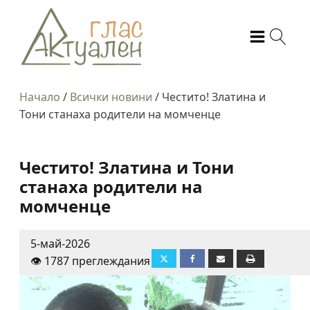
Начало
/
Всички новини
/
Честито! Златина и
Тони станаха родители на момченце
Честито! Златина и Тони
станаха родители на
момченце
5-май-2026
👁️ 1787 преглеждания