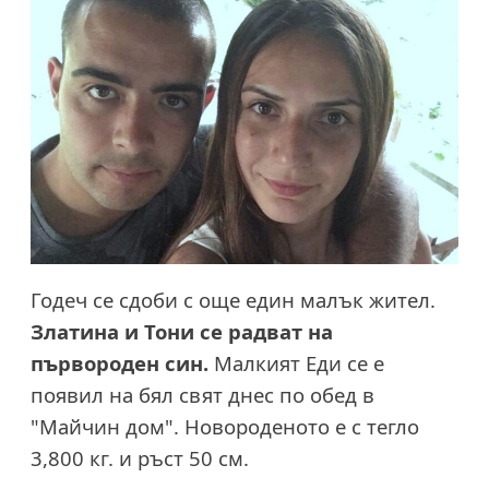
Годеч се сдоби с още един малък жител.
Златина и Тони се радват на
първороден син.
Малкият Еди се е
появил на бял свят днес по обед в
"Майчин дом". Новороденото е с тегло
3,800 кг. и ръст 50 см.