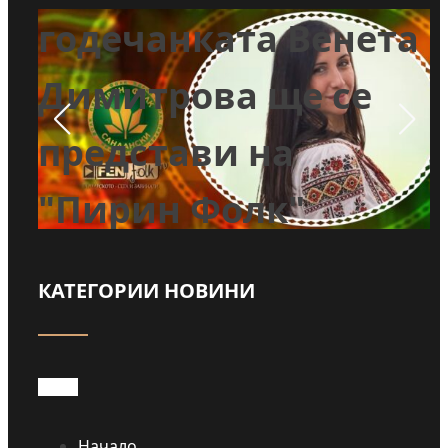
годечанката Венета
Димитрова ще се
ле
представи на
а
"Пирин Фолк"
(ВИДЕО)
КАТЕГОРИИ НОВИНИ
Прочети
Начало