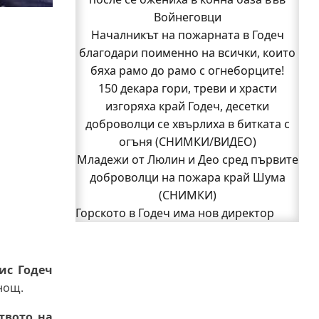
Кой подпали гората край Шума?
Войнеговци
Младежи от Люлин и Део сред първите
Началникът на пожарната в Годеч
благодари поименно на всички, които
доброволци на пожара край Шума
бяха рамо до рамо с огнеборците!
(СНИМКИ)
Началникът на пожарната в Годеч
150 декара гори, треви и храсти
благодари поименно на всички, които
изгоряха край Годеч, десетки
доброволци се хвърлиха в битката с
бяха рамо до рамо с огнеборците!
150 декара гори, треви и храсти
огъня (СНИМКИ/ВИДЕО)
Младежи от Люлин и Део сред първите
изгоряха край Годеч, десетки
доброволци се хвърлиха в битката с
доброволци на пожара край Шума
огъня (СНИМКИ/ВИДЕО)
(СНИМКИ)
Полицията влиза в селата
Горското в Годеч има нов директор
1
Възможни са прекъсвания на тока утре
2
Следваща страница »
в части от община Годеч
Какво накара Яна и Станимир да
ис Годеч
изберат Годеч пред живота в чужбина?
нощ.
(ВИДЕО)
твото на