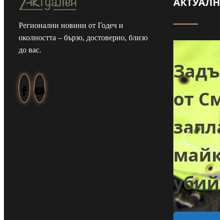
АКТУАЛ
Регионални новини от Годеч и
Майка и дъщеря
околността – бързо, достоверно, близо
до вас.
от Туден
Зад
създадоха
от С
козметика с
зап
ли
годжи бери,
майк
 в
което отглеждат
убий
в селото