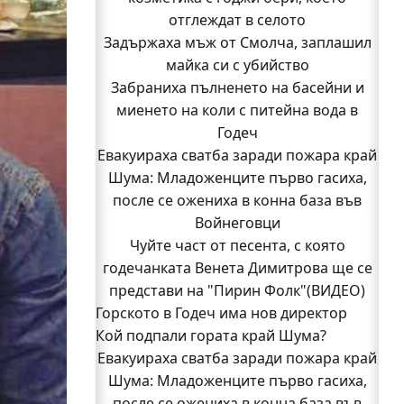
отглеждат в селото
Задържаха мъж от Смолча, заплашил
майка си с убийство
Забраниха пълненето на басейни и
миенето на коли с питейна вода в
Годеч
Евакуираха сватба заради пожара край
Шума: Младоженците първо гасиха,
после се ожениха в конна база във
Войнеговци
Чуйте част от песента, с която
годечанката Венета Димитрова ще се
представи на "Пирин Фолк"(ВИДЕО)
Горското в Годеч има нов директор
Кой подпали гората край Шума?
Заповядайте! Магазинът на "Бозмов"
Евакуираха сватба заради пожара край
отваря врати в Годеч на 12 август
Бивш шеф на полицията в Годеч оглави
Шума: Младоженците първо гасиха,
после се ожениха в конна база във
ОДМВР-Видин