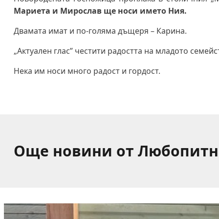
Мариета и Мирослав ще носи името Ния.
Двамата имат и по-голяма дъщеря – Карина.
„Актуален глас” честити радостта на младото семейс
Нека им носи много радост и гордост.
Още новини от Любопитн