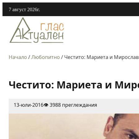
7 август 2026г.
Начало
/
Любопитно
/
Честито: Мариета и Мирослав 
Честито: Мариета и Мир
13-юли-2016
👁️ 3988 преглеждания