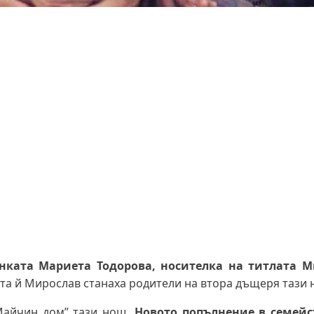
нката Мариета Тодорова, носителка на титлата М
та й Мирослав станаха родители на втора дъщеря тази 
Майчин дом” тази нощ.
Новото попълнение в семейс