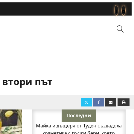
 втори път
Последни
Майка и дъщеря от Туден създадоха
козметика с годжи бери, което