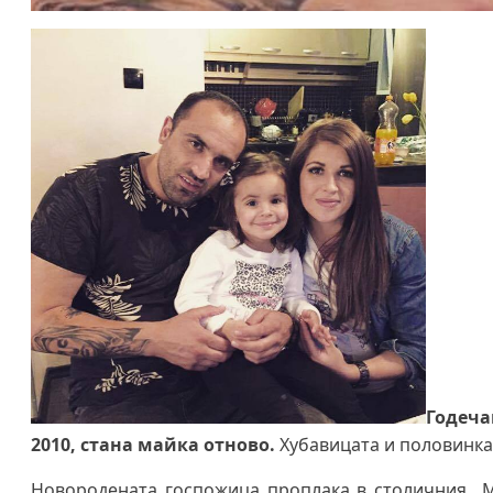
Годеча
2010, стана майка отново.
Хубавицата и половинка
Новородената госпожица проплака в столичния „