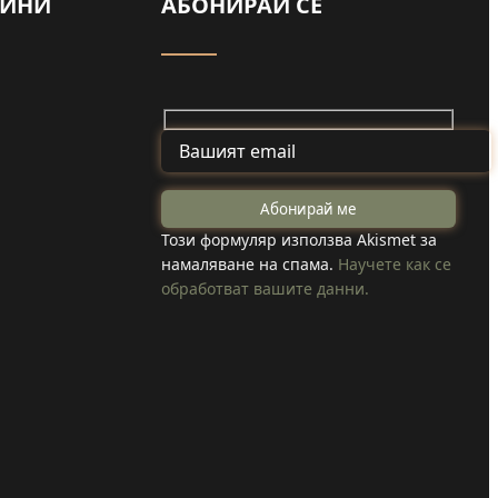
ВИНИ
АБОНИРАЙ СЕ
Майка и дъщеря
от Туден
на
създадоха
Този формуляр използва Akismet за
намаляване на спама.
Научете как се
козметика с
обработват вашите данни.
 коли
годжи бери,
вода в
което отглеждат
в селото