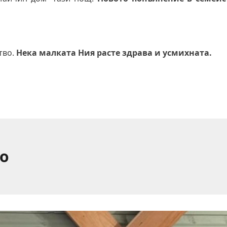
тво.
Нека малката Ния расте здрава и усмихната.
о