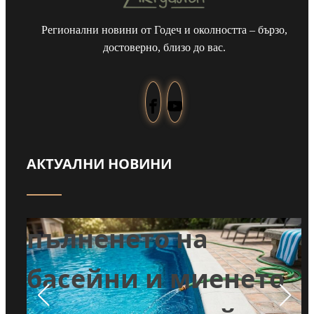
Регионални новини от Годеч и околността – бързо,
достоверно, близо до вас.
АКТУАЛНИ НОВИНИ
Забраниха
т
пълненето на
л
басейни и миенето