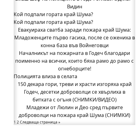
Видин
Кой подпали гората край Шума?
Кой подпали гората край Шума?
Младежи от Люлин и Део сред първите
Евакуираха сватба заради пожара край Шума:
доброволци на пожара край Шума (СНИМКИ)
Младоженците първо гасиха, после се ожениха в
Началникът на пожарната в Годеч благодари
поименно на всички, които бяха рамо до рамо с
конна база във Войнеговци
Началникът на пожарната в Годеч благодари
огнеборците!
поименно на всички, които бяха рамо до рамо с
150 декара гори, треви и храсти изгоряха край
Годеч, десетки доброволци се хвърлиха в
огнеборците!
Полицията влиза в селата
битката с огъня (СНИМКИ/ВИДЕО)
Полицията влиза в селата
150 декара гори, треви и храсти изгоряха край
Възможни са прекъсвания на тока утре в части
Годеч, десетки доброволци се хвърлиха в
битката с огъня (СНИМКИ/ВИДЕО)
от община Годеч
Какво накара Яна и Станимир да изберат Годеч
Младежи от Люлин и Део сред първите
доброволци на пожара край Шума (СНИМКИ)
пред живота в чужбина? (ВИДЕО)
Родов оброк събра поколения под старата круша
1
2
Следваща страница »
в Букоровци, гостите опитаха вкуса на Годеч
(ВИДЕО)