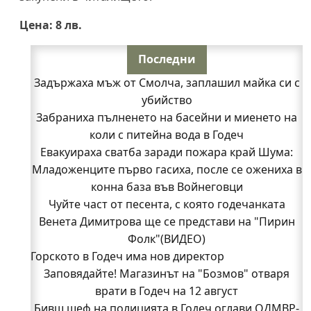
Цена: 8 лв.
Последни
Задържаха мъж от Смолча, заплашил майка си с
убийство
Забраниха пълненето на басейни и миенето на
коли с питейна вода в Годеч
Евакуираха сватба заради пожара край Шума:
Младоженците първо гасиха, после се ожениха в
конна база във Войнеговци
Чуйте част от песента, с която годечанката
Венета Димитрова ще се представи на "Пирин
Фолк"(ВИДЕО)
Горското в Годеч има нов директор
Заповядайте! Магазинът на "Бозмов" отваря
врати в Годеч на 12 август
Бивш шеф на полицията в Годеч оглави ОДМВР-