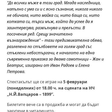
"До всички мъже в този град. Млада наследница,
напълно с ума си и с ясно съзнание, никога никого
не обичала, нито майка си, нито баща си, нито
котката си, търси мъж, който да успее да я
заинтересува, развълнува и прелъсти. В
посочения ред. Срещу значително
възнаграждение" – тази предизвикателна обява,
разлепена по стълбовете на голям град със
стъклени небостъргачи, е началото на една
съвременна приказка за двама самотници – Жан и
Беатрис, изиграни от Иван Радоев и Елена
Петрова.
Спектакълът ще се играе на
5 февруари
(понеделник) от 18.00 ч. на сцената на НЧ
„Н.Й.Вапцаров – 1899”.
Билетите вече са в продажба и могат да бъдат
закупени в читалището.