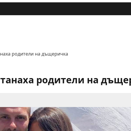
анаха родители на дъщеричка
станаха родители на дъщ