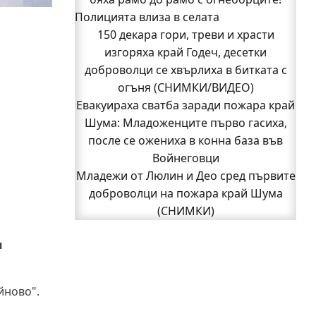
Полицията влиза в селата
(СНИМКИ)
Началникът на пожарната в Годеч
150 декара гори, треви и храсти
благодари поименно на всички, които
изгоряха край Годеч, десетки
доброволци се хвърлиха в битката с
бяха рамо до рамо с огнеборците!
150 декара гори, треви и храсти
огъня (СНИМКИ/ВИДЕО)
Евакуираха сватба заради пожара край
изгоряха край Годеч, десетки
доброволци се хвърлиха в битката с
Шума: Младоженците първо гасиха,
после се ожениха в конна база във
огъня (СНИМКИ/ВИДЕО)
Полицията влиза в селата
Войнеговци
Възможни са прекъсвания на тока утре
Младежи от Люлин и Део сред първите
доброволци на пожара край Шума
в части от община Годеч
Какво накара Яна и Станимир да
(СНИМКИ)
1
изберат Годеч пред живота в чужбина?
2
3
Следваща страница »
и
(ВИДЕО)
Родов оброк събра поколения под
старата круша в Букоровци, гостите
йново".
опитаха вкуса на Годеч (ВИДЕО)