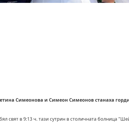
етина Симеонова и Симеон Симеонов станаха горд
ял свят в 9:13 ч. тази сутрин в столичната болница "Ше