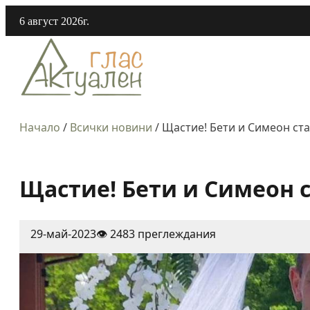
6 август 2026г.
Начало
/
Всички новини
/
Щастие! Бети и Симеон ст
Щастие! Бети и Симеон 
29-май-2023
👁️ 2483 преглеждания