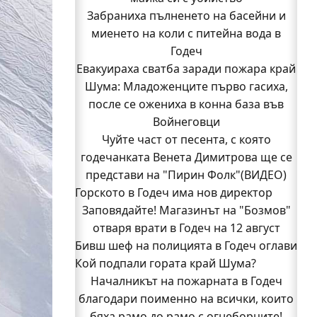
Забраниха пълненето на басейни и
миенето на коли с питейна вода в
Годеч
Евакуираха сватба заради пожара край
Шума: Младоженците първо гасиха,
после се ожениха в конна база във
Войнеговци
Чуйте част от песента, с която
годечанката Венета Димитрова ще се
представи на "Пирин Фолк"(ВИДЕО)
Горското в Годеч има нов директор
Заповядайте! Магазинът на "Бозмов"
отваря врати в Годеч на 12 август
Бивш шеф на полицията в Годеч оглави
Кой подпали гората край Шума?
ОДМВР-Видин
Кой подпали гората край Шума?
Началникът на пожарната в Годеч
Младежи от Люлин и Део сред първите
благодари поименно на всички, които
доброволци на пожара край Шума
бяха рамо до рамо с огнеборците!