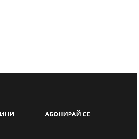
а
ВИНИ
АБОНИРАЙ СЕ
ади