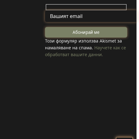
ай
Задържаха мъж
от Смолча,
ите
Този формуляр използва Akismet за
намаляване на спама.
Научете как се
заплашил
обработват вашите данни.
ха,
майка си с
убийство
конна
Прочети
и