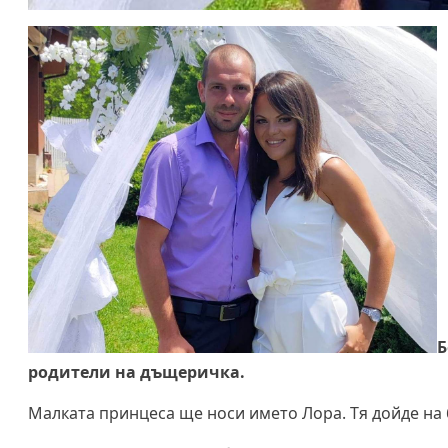
Б
родители на дъщеричка.
Малката принцеса ще носи името Лора. Тя дойде на б