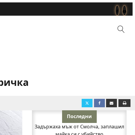
еричка
Последни
Задържаха мъж от Смолча, заплашил
майка си с убийство