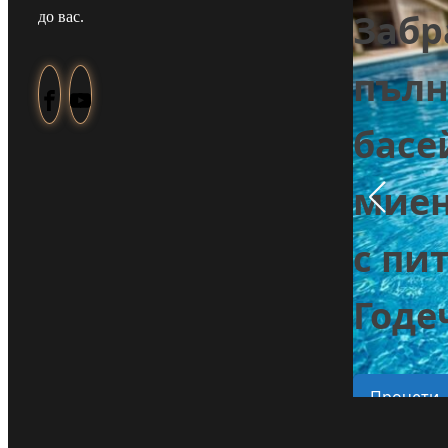
Забр
до вас.
Задържаха мъж
пълн
от Смолча,
е
басе
заплашил
миен
майка си с
с пи
убийство
на
Годе
Прочети
Прочети