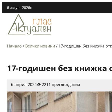
6 август 2026г.
Начало
/
Всички новини
/
17-годишен без книжка откр
17-годишен без книжка о
6-април-2024
👁️ 2211 преглеждания