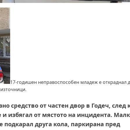
17-годишен неправоспособен младеж е откраднал д
 източници.
о средство от частен двор в Годеч, след 
и избягал от мястото на инцидента.
Малк
е подкарал друга кола, паркирана пред