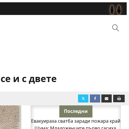
се и с двете
Последни
Евакуираха сватба заради пожара край
Шума: Младоженците първо гасиха,