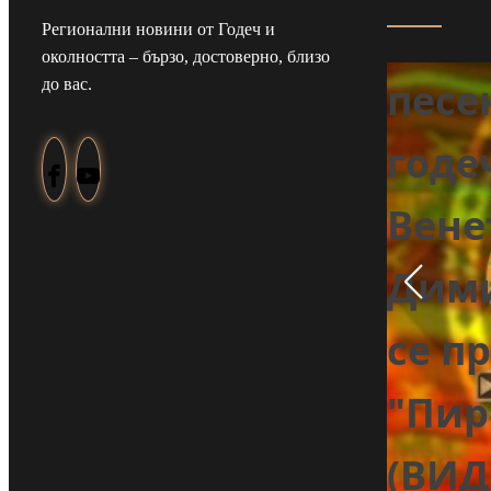
сватба заради
Чуйт
Регионални новини от Годеч и
околността – бързо, достоверно, близо
пожара край
песе
до вас.
Шума:
годе
еч
Младоженците
Вене
първо гасиха,
Дим
после се
се п
ожениха в конна
"Пир
база във
(ВИД