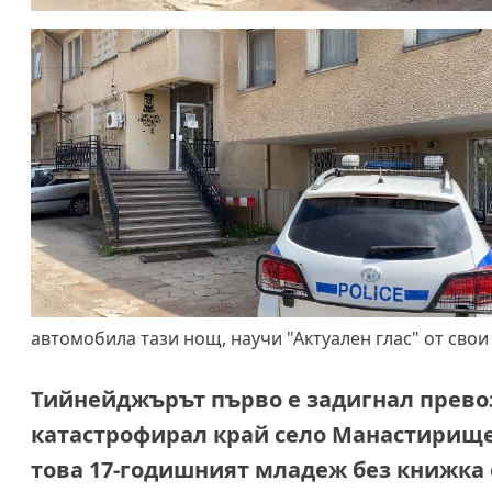
автомобила тази нощ, научи "Актуален глас" от свои
Тийнейджърът първо е задигнал превозн
катастрофирал край
село Манастирище 
това 17-годишният младеж без книжка 