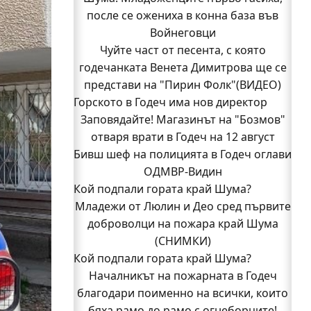
после се ожениха в конна база във
Войнеговци
Чуйте част от песента, с която
годечанката Венета Димитрова ще се
представи на "Пирин Фолк"(ВИДЕО)
Горското в Годеч има нов директор
Заповядайте! Магазинът на "Бозмов"
отваря врати в Годеч на 12 август
Бивш шеф на полицията в Годеч оглави
ОДМВР-Видин
Кой подпали гората край Шума?
Младежи от Люлин и Део сред първите
доброволци на пожара край Шума
(СНИМКИ)
Кой подпали гората край Шума?
Началникът на пожарната в Годеч
благодари поименно на всички, които
Началникът на пожарната в Годеч
благодари поименно на всички, които
бяха рамо до рамо с огнеборците!
бяха рамо до рамо с огнеборците!
150 декара гори, треви и храсти