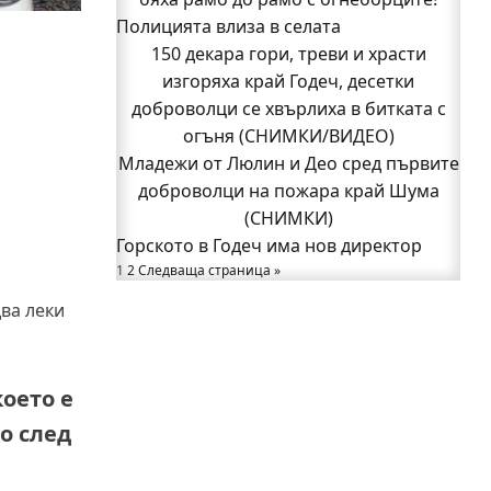
Полицията влиза в селата
изгоряха край Годеч, десетки
доброволци се хвърлиха в битката с
150 декара гори, треви и храсти
изгоряха край Годеч, десетки
огъня (СНИМКИ/ВИДЕО)
Полицията влиза в селата
доброволци се хвърлиха в битката с
Възможни са прекъсвания на тока утре
огъня (СНИМКИ/ВИДЕО)
Младежи от Люлин и Део сред първите
в части от община Годеч
доброволци на пожара край Шума
Какво накара Яна и Станимир да
изберат Годеч пред живота в чужбина?
(СНИМКИ)
Горското в Годеч има нов директор
(ВИДЕО)
1
2
Родов оброк събра поколения под
Следваща страница »
старата круша в Букоровци, гостите
ва леки
опитаха вкуса на Годеч (ВИДЕО)
Вижте как Шумският манастир
възкръсна за нов живот пред очите на
което е
цяла България
о след
Само за няколко часа: Три катастрофи
вдигнаха полицията на крак в Годеч