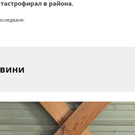
атастрофирал в района.
зследване.
овини