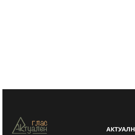
Евакуираха
АКТУАЛ