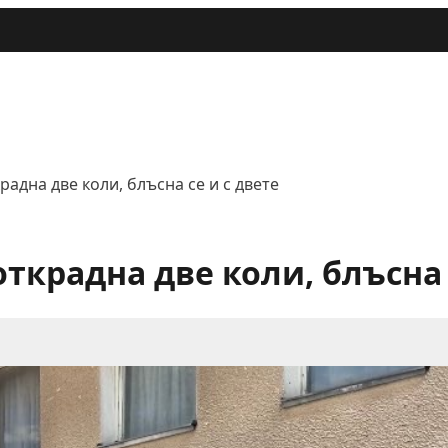
адна две коли, блъсна се и с двете
ткрадна две коли, блъсна 