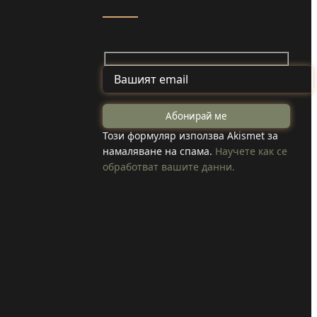
сватба заради
пожара край
Шума:
Годеч
Младоженците
Този формуляр използва Akismet за
намаляване на спама.
Научете как се
обработват вашите данни.
първо гасиха,
после се
ожениха в конна
база във