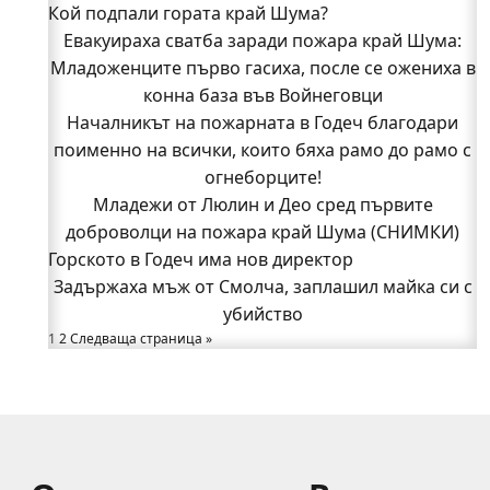
Кой подпали гората край Шума?
Видин
Кой подпали гората край Шума?
Евакуираха сватба заради пожара край Шума:
Младоженците първо гасиха, после се ожениха в
Младежи от Люлин и Део сред първите
доброволци на пожара край Шума (СНИМКИ)
конна база във Войнеговци
Началникът на пожарната в Годеч благодари
Началникът на пожарната в Годеч благодари
поименно на всички, които бяха рамо до рамо с
поименно на всички, които бяха рамо до рамо с
огнеборците!
огнеборците!
150 декара гори, треви и храсти изгоряха край
Младежи от Люлин и Део сред първите
доброволци на пожара край Шума (СНИМКИ)
Годеч, десетки доброволци се хвърлиха в
Горското в Годеч има нов директор
битката с огъня (СНИМКИ/ВИДЕО)
Полицията влиза в селата
Задържаха мъж от Смолча, заплашил майка си с
Възможни са прекъсвания на тока утре в части
убийство
1
2
Следваща страница »
от община Годеч
Какво накара Яна и Станимир да изберат Годеч
пред живота в чужбина? (ВИДЕО)