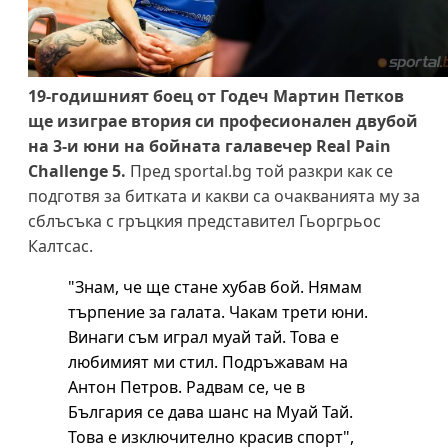
19-годишният боец от Годеч Мартин Петков
ще изиграе втория си професионален двубой
на 3-и юни на бойната галавечер Real Pain
Challenge 5.
Пред sportal.bg той разкри как се
подготвя за битката и какви са очакванията му за
сблъсъка с гръцкия представител Гьоргрьос
Калтсас.
"Знам, че ще стане хубав бой. Нямам
търпение за галата. Чакам трети юни.
Винаги съм играл муай тай. Това е
любимият ми стил. Подръжавам на
Антон Петров. Радвам се, че в
България се дава шанс на Муай Тай.
Това е изключително красив спорт",