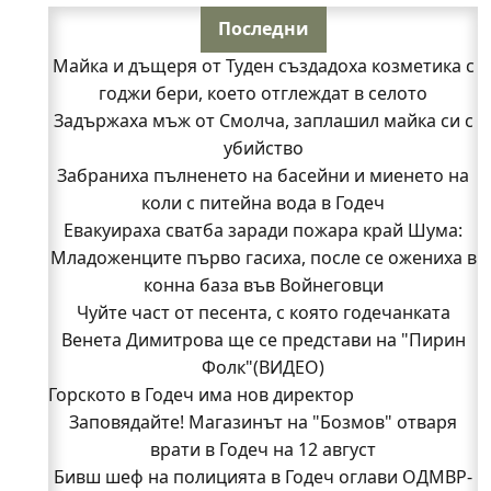
Последни
Майка и дъщеря от Туден създадоха козметика с
годжи бери, което отглеждат в селото
Задържаха мъж от Смолча, заплашил майка си с
убийство
Забраниха пълненето на басейни и миенето на
коли с питейна вода в Годеч
Евакуираха сватба заради пожара край Шума:
Младоженците първо гасиха, после се ожениха в
конна база във Войнеговци
Чуйте част от песента, с която годечанката
Венета Димитрова ще се представи на "Пирин
Фолк"(ВИДЕО)
Горското в Годеч има нов директор
Заповядайте! Магазинът на "Бозмов" отваря
врати в Годеч на 12 август
Бивш шеф на полицията в Годеч оглави ОДМВР-