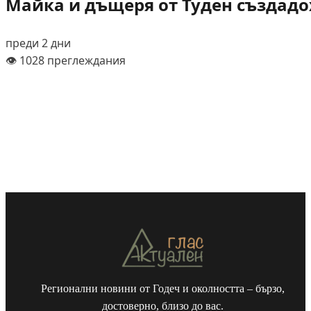
Майка и дъщеря от Туден създадох
преди 2 дни
👁️ 1028 преглеждания
Регионални новини от Годеч и околността – бързо,
достоверно, близо до вас.