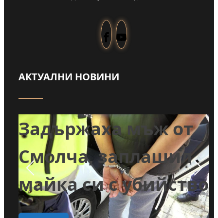
АКТУАЛНИ НОВИНИ
Забраниха
т
пълненето на
л
басейни и миенето
во
на коли с питейна
вода в Годеч