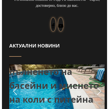
достоверно, близо до вас.
АКТУАЛНИ НОВИНИ
Забраниха
т
пълненето на
л
басейни и миенето
во
на коли с питейна