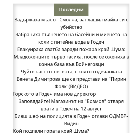
Последни
Задържаха мъж от Смолча, заплашил майка си с
убийство
Забраниха пълненето на басейни и миенето на
коли с питейна вода в Годеч
Евакуираха сватба заради пожара край Шума:
Младоженците първо гасиха, после се ожениха в
конна база във Войнеговци
Чуйте част от песента, с която годечанката
Венета Димитрова ще се представи на "Пирин
Фолк"(ВИДЕО)
Горското в Годеч има нов директор
Заповядайте! Магазинът на "Бозмов" отваря
врати в Годеч на 12 август
Бивш шеф на полицията в Годеч оглави ОДМВР-
Видин
Кой подпали гората край Шума?