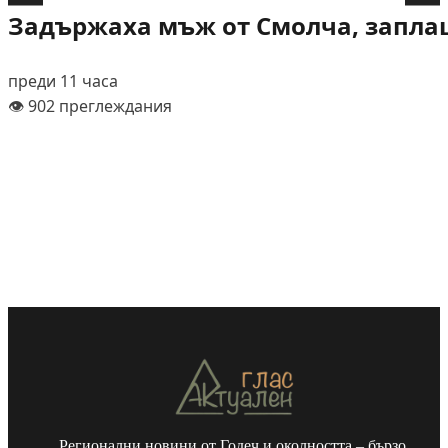
Задържаха мъж от Смолча, заплаш
преди 11 часа
👁️ 902 преглеждания
Регионални новини от Годеч и околността – бързо,