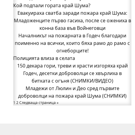
Кой подпали гората край Шума?
Младежи от Люлин и Део сред първите
Евакуираха сватба заради пожара край Шума:
доброволци на пожара край Шума (СНИМКИ)
Младоженците първо гасиха, после се ожениха в
Началникът на пожарната в Годеч благодари
поименно на всички, които бяха рамо до рамо с
конна база във Войнеговци
Началникът на пожарната в Годеч благодари
огнеборците!
поименно на всички, които бяха рамо до рамо с
150 декара гори, треви и храсти изгоряха край
Годеч, десетки доброволци се хвърлиха в
огнеборците!
Полицията влиза в селата
битката с огъня (СНИМКИ/ВИДЕО)
Полицията влиза в селата
150 декара гори, треви и храсти изгоряха край
Възможни са прекъсвания на тока утре в части
Годеч, десетки доброволци се хвърлиха в
битката с огъня (СНИМКИ/ВИДЕО)
от община Годеч
Какво накара Яна и Станимир да изберат Годеч
Младежи от Люлин и Део сред първите
доброволци на пожара край Шума (СНИМКИ)
пред живота в чужбина? (ВИДЕО)
Родов оброк събра поколения под старата круша
1
2
Следваща страница »
в Букоровци, гостите опитаха вкуса на Годеч
(ВИДЕО)