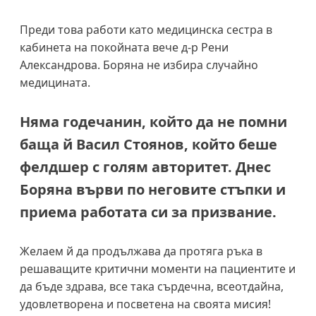
Преди това работи като медицинска сестра в
кабинета на покойната вече д-р Рени
Александрова. Боряна не избира случайно
медицината.
Няма годечанин, който да не помни
баща й Васил Стоянов, който беше
фелдшер с голям авторитет. Днес
Боряна върви по неговите стъпки и
приема работата си за призвание.
Желаем й да продължава да протяга ръка в
решаващите критични моменти на пациентите и
да бъде здрава, все така сърдечна, всеотдайна,
удовлетворена и посветена на своята мисия!