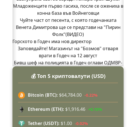
Младоженците първо гасиха, после се ожениха в
конна база във Войнеговци
Чуйте част от песента, с която годечанката
Венета Димитрова ще се представи на "Пирин
Фолк"(ВИДЕО)
Горското в Годеч има нов директор
Заповядайте! Магазинът на "Бозмов" отваря
врати в Годеч на 12 август
Бивш шеф на полицията в Годеч оглави ОДМВР-
Видин
💰 Топ 5 криптовалути (USD)
Кой подпали гората край Шума?
Младежи от Люлин и Део сред първите
доброволци на пожара край Шума (СНИМКИ)
Bitcoin (BTC):
$64,784.00
-0.22%
Началникът на пожарната в Годеч благодари
поименно на всички, които бяха рамо до рамо с
Ethereum (ETH):
$1,916.46
+0.15%
огнеборците!
150 декара гори, треви и храсти изгоряха край
Tether (USDT):
$1.00
-0.02%
Годеч, десетки доброволци се хвърлиха в