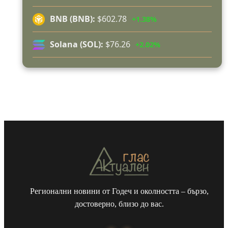
битката с огъня (СНИМКИ/ВИДЕО)
BNB (BNB):
$602.78
+1.38%
Полицията влиза в селата
Възможни са прекъсвания на тока утре в части
Solana (SOL):
$76.26
+2.02%
от община Годеч
Какво накара Яна и Станимир да изберат Годеч
пред живота в чужбина? (ВИДЕО)
Регионални новини от Годеч и околността – бързо,
достоверно, близо до вас.