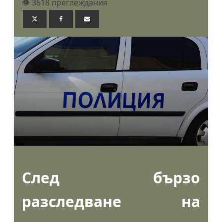
👁️ 3618 преглеждания
След бързо
разследване на