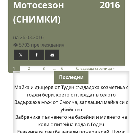
Мотосезон 2016
(СНИМКИ)
на 26.03.2016
👁️ 5703 преглеждания
1
2
3
…
6
Следваща страница »
Последни
Майка и дъщеря от Туден създадоха козметика с
годжи бери, което отглеждат в селото
Задържаха мъж от Смолча, заплашил майка си с
убийство
Забраниха пълненето на басейни и миенето на
коли с питейна вода в Годеч
Евакуираха сватба заради пожара край Шума: