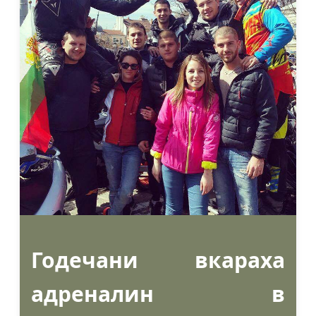
Годечани вкараха
адреналин в