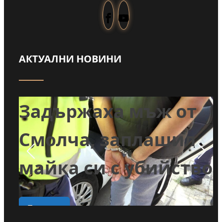
АКТУАЛНИ НОВИНИ
т
Задържаха мъж от
и
Смолча, заплашил
майка си с убийство
о
Прочети