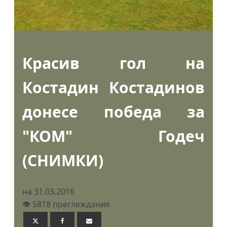
Красив гол на
Костадин Костадинов
донесе победа за
"КОМ" Годеч
(СНИМКИ)
на 31.03.2016
👁️ 5818 преглеждания