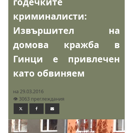
годечките
криминалисти:
Извършител на
домова кражба в
Гинци е привлечен
като обвиняем
на 29.03.2016
👁️ 3063 преглеждания