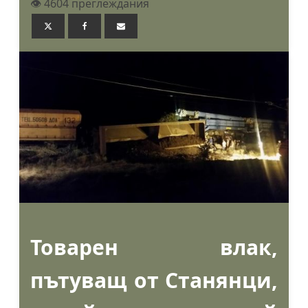
👁️ 4604 преглеждания
Товарен влак,
пътуващ от Станянци,