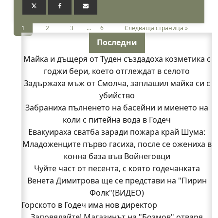
1
2
3
…
6
Следваща страница »
Последни
Майка и дъщеря от Туден създадоха козметика с
годжи бери, което отглеждат в селото
Задържаха мъж от Смолча, заплашил майка си с
убийство
Забраниха пълненето на басейни и миенето на
коли с питейна вода в Годеч
Евакуираха сватба заради пожара край Шума:
Младоженците първо гасиха, после се ожениха в
конна база във Войнеговци
Чуйте част от песента, с която годечанката
Венета Димитрова ще се представи на "Пирин
Фолк"(ВИДЕО)
Горското в Годеч има нов директор
Заповядайте! Магазинът на "Бозмов" отваря