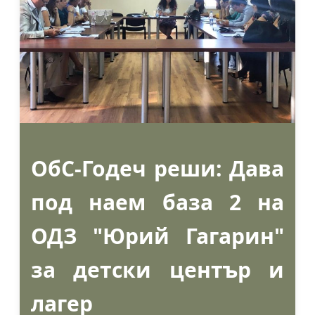
ОбС-Годеч реши: Дава
под наем база 2 на
ОДЗ "Юрий Гагарин"
за детски център и
лагер