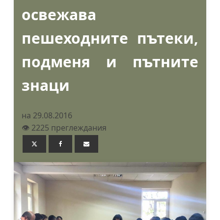
освежава
пешеходните пътеки,
подменя и пътните
знаци
на 29.08.2016
👁️ 2225 преглеждания