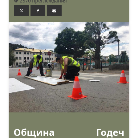
👁️ 2370 преглеждания
Община Годеч