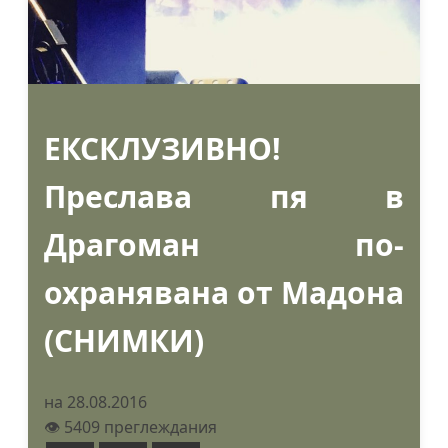
ЕКСКЛУЗИВНО!
Преслава пя в
Драгоман по-
охранявана от Мадона
(СНИМКИ)
на 28.08.2016
👁️ 5409 преглеждания