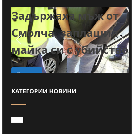
Задържаха мъж от
и
Смолча, заплашил
майка си с убийство
о
Прочети
КАТЕГОРИИ НОВИНИ