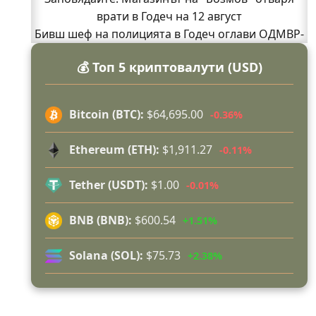
врати в Годеч на 12 август
Бивш шеф на полицията в Годеч оглави ОДМВР-
Видин
💰 Топ 5 криптовалути (USD)
Кой подпали гората край Шума?
Младежи от Люлин и Део сред първите
доброволци на пожара край Шума (СНИМКИ)
Bitcoin (BTC):
$64,695.00
-0.36%
Началникът на пожарната в Годеч благодари
поименно на всички, които бяха рамо до рамо с
Ethereum (ETH):
$1,911.27
-0.11%
огнеборците!
150 декара гори, треви и храсти изгоряха край
Tether (USDT):
$1.00
-0.01%
Годеч, десетки доброволци се хвърлиха в
битката с огъня (СНИМКИ/ВИДЕО)
BNB (BNB):
$600.54
+1.51%
Полицията влиза в селата
Възможни са прекъсвания на тока утре в части
Solana (SOL):
$75.73
+2.38%
от община Годеч
Какво накара Яна и Станимир да изберат Годеч
пред живота в чужбина? (ВИДЕО)