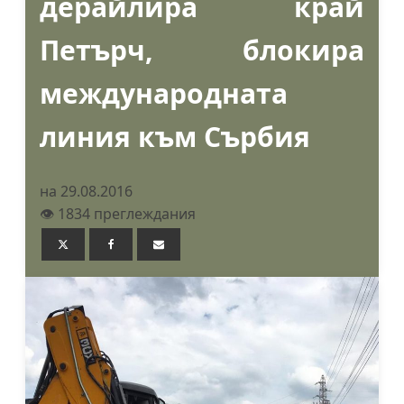
дерайлира край
Петърч, блокира
международната
линия към Сърбия
на 29.08.2016
👁️ 1834 преглеждания