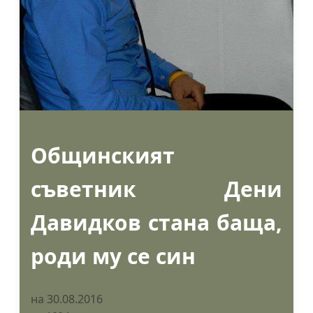
Общинският
съветник Дени
Давидков стана баща,
роди му се син
на 30.08.2016