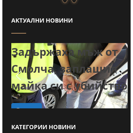
АКТУАЛНИ НОВИНИ
т
Задържаха мъж от
и
Смолча, заплашил
майка си с убийство
о
Прочети
КАТЕГОРИИ НОВИНИ