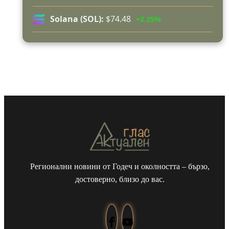
Възможни са прекъсвания на тока утре в части
Solana (SOL):
$74.48
+2.25%
от община Годеч
Какво накара Яна и Станимир да изберат Годеч
пред живота в чужбина? (ВИДЕО)
Регионални новини от Годеч и околността – бързо,
достоверно, близо до вас.