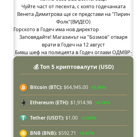
Чуйте част от песента, с която годечанката
Венета Димитрова ще се представи на "Пирин
Фолк"(ВИДЕО)
Горското в Годеч има нов директор
Заповядайте! Магазинът на "Бозмов" отваря
врати в Годеч на 12 август
Бивш шеф на полицията в Годеч оглави ОДМВР-
Видин
💰 Топ 5 криптовалути (USD)
Кой подпали гората край Шума?
Младежи от Люлин и Део сред първите
доброволци на пожара край Шума (СНИМКИ)
Bitcoin (BTC):
$64,945.00
+0.96%
Началникът на пожарната в Годеч благодари
поименно на всички, които бяха рамо до рамо с
Ethereum (ETH):
$1,914.96
+0.76%
огнеборците!
150 декара гори, треви и храсти изгоряха край
Tether (USDT):
$1.00
+0.03%
Годеч, десетки доброволци се хвърлиха в
битката с огъня (СНИМКИ/ВИДЕО)
BNB (BNB):
$592.71
+0.87%
Полицията влиза в селата