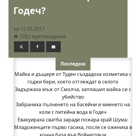
Годеч?
на 12.05.2017
👁️ 3782 преглеждания
Последни
Майка и дъщеря от Туден създадоха козметика с
годжи бери, което отглеждат в селото
Задържаха мъж от Смолча, заплашил майка си с
убийство
Забраниха пълненето на басейни и миенето на
коли с питейна вода в Годеч
Евакуираха сватба заради пожара край Шума:
Младоженците първо гасиха, после се ожениха в
конна база във Войнеговци