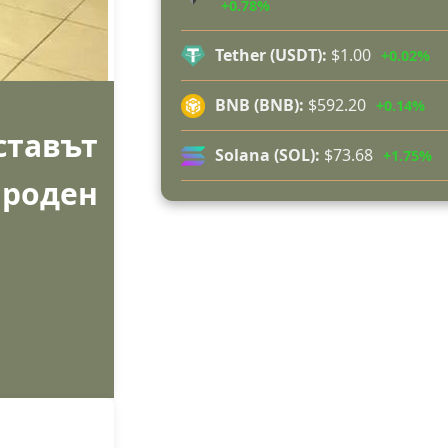
+0.78%
благодари поименно на всички, ко
бяха рамо до рамо с огнеборцит
Tether (USDT):
$1.00
+0.02%
150 декара гори, треви и храсти
изгоряха край Годеч, десетки
BNB (BNB):
$592.20
+0.14%
доброволци се хвърлиха в биткат
ставът
огъня (СНИМКИ/ВИДЕО)
Solana (SOL):
$73.68
+1.75%
Полицията влиза в селата
роден
Възможни са прекъсвания на тока 
в части от община Годеч
Какво накара Яна и Станимир д
изберат Годеч пред живота в чужб
(ВИДЕО)