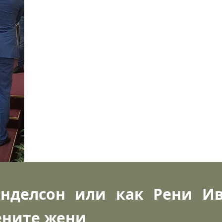
енделсон или как Рени И
ените жени