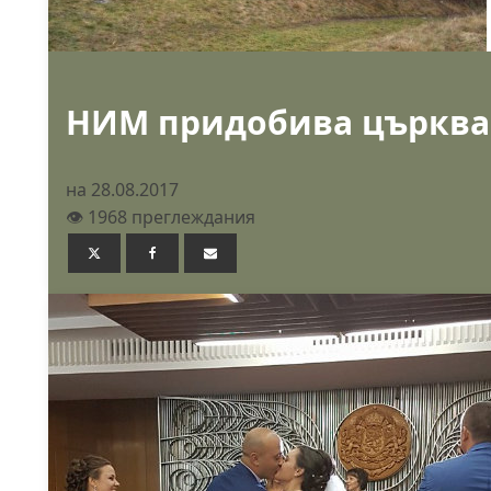
НИМ придобива църква,
на 28.08.2017
👁️ 1968 преглеждания