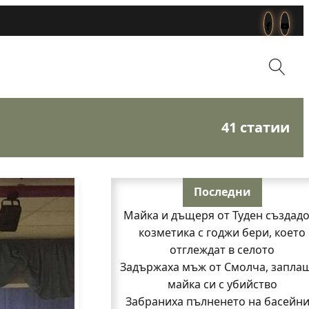
41 статии
Последни
Майка и дъщеря от Туден създад
козметика с годжи бери, което
отглеждат в селото
Задържаха мъж от Смолча, запла
майка си с убийство
Забраниха пълненето на басейни