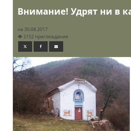
Внимание! Удрят ни в к
на 30.08.2017
👁️ 2152 преглеждания