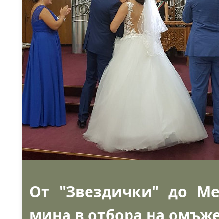
От "Звездички" до М
мина в отбора на омъж