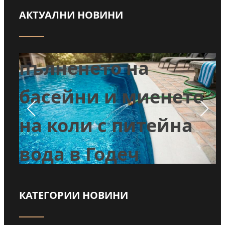
АКТУАЛНИ НОВИНИ
Забраниха
т
пълненето на
л
басейни и миенето
во
на коли с питейна
вода в Годеч
КАТЕГОРИИ НОВИНИ
Прочети