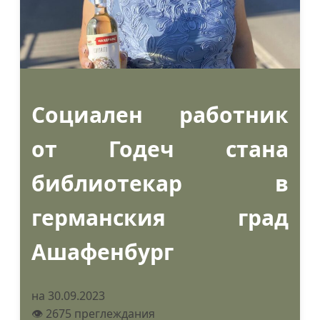
Социален работник
от Годеч стана
библиотекар в
германския град
Ашафенбург
на 30.09.2023
👁️ 2675 преглеждания