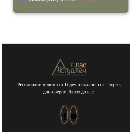
пред живота в чужбина? (ВИДЕО)
Родов оброк събра поколения под старата круша
в Букоровци, гостите опитаха вкуса на Годеч
(ВИДЕО)
Регионални новини от Годеч и околността – бързо,
достоверно, близо до вас.