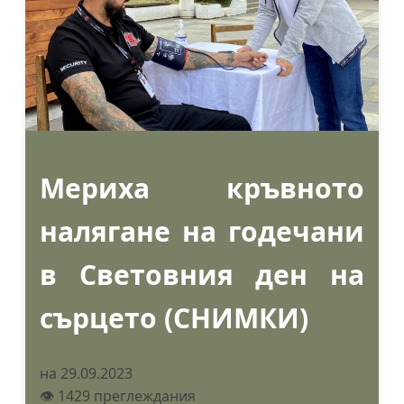
Мериха кръвното
налягане на годечани
в Световния ден на
сърцето (СНИМКИ)
на 29.09.2023
👁️ 1429 преглеждания