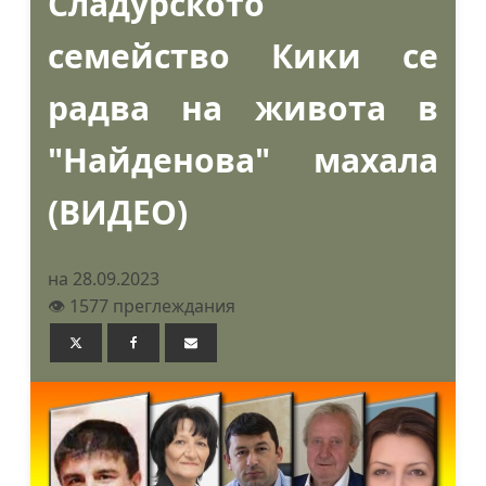
Сладурското
семейство Кики се
радва на живота в
"Найденова" махала
(ВИДЕО)
на 28.09.2023
👁️ 1577 преглеждания