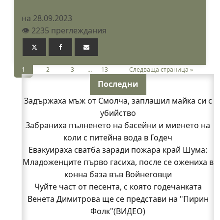
на 28.09.2023
👁️ 2235 преглеждания
1
2
3
…
13
Следваща страница »
Последни
Задържаха мъж от Смолча, заплашил майка си с
убийство
Забраниха пълненето на басейни и миенето на
коли с питейна вода в Годеч
Евакуираха сватба заради пожара край Шума:
Младоженците първо гасиха, после се ожениха в
конна база във Войнеговци
Чуйте част от песента, с която годечанката
Венета Димитрова ще се представи на "Пирин
Фолк"(ВИДЕО)