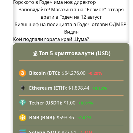
Горското в Годеч има нов директор
Заповядайте! Магазинът на "Бозмов" отваря
врати в Годеч на 12 август
Бивш шеф на полицията в Годеч оглави ОДМВР-
Видин
Кой подпали гората край Шума?
Младежи от Люлин и Део сред първите
💰 Топ 5 криптовалути (USD)
доброволци на пожара край Шума (СНИМКИ)
Началникът на пожарната в Годеч благодари
поименно на всички, които бяха рамо до рамо с
Bitcoin (BTC):
$64,276.00
-0.29%
огнеборците!
150 декара гори, треви и храсти изгоряха край
Ethereum (ETH):
$1,898.44
+0.12%
Годеч, десетки доброволци се хвърлиха в
битката с огъня (СНИМКИ/ВИДЕО)
Tether (USDT):
$1.00
+0.01%
Полицията влиза в селата
Възможни са прекъсвания на тока утре в части
BNB (BNB):
$593.36
+0.02%
от община Годеч
Какво накара Яна и Станимир да изберат Годеч
Solana (SOL):
$72.64
-1.11%