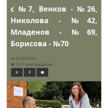
с №7, Венков - №26,
Николова - №42,
Младенов - №69,
Борисова - №70
на 29.09.2023
👁️ 1527 преглеждания