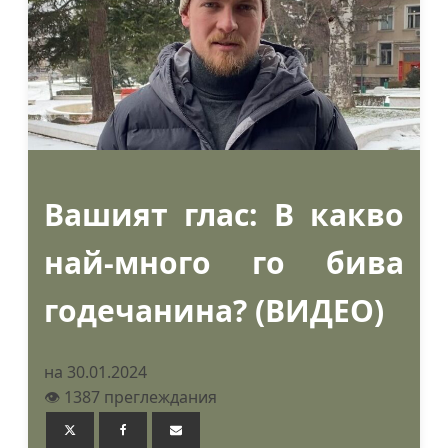
Вашият глас: В какво
най-много го бива
годечанина? (ВИДЕО)
на 30.01.2024
👁️ 1387 преглеждания