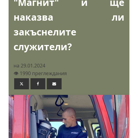
"Магнит" и ще
наказва ли
закъснелите
служители?
на 29.01.2024
👁️ 1990 преглеждания