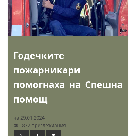
Годечките
пожарникари
помогнаха на Спешна
помощ
на 29.01.2024
👁️ 1872 преглеждания