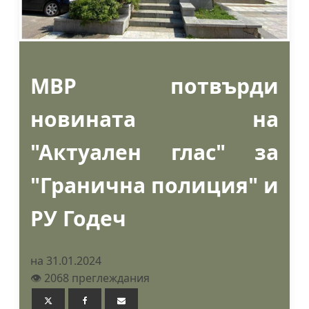
МВР потвърди
новината на
"Актуален глас" за
"Гранична полиция" и
РУ Годеч
на 31.01.2024
👁️ 2068 преглеждания