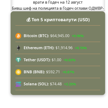
врати в Годеч на 12 август
Бивш шеф на полицията в Годеч оглави ОДМВР-
Видин
💰 Топ 5 криптовалути (USD)
Кой подпали гората край Шума?
Младежи от Люлин и Део сред първите
доброволци на пожара край Шума (СНИМКИ)
Bitcoin (BTC):
$64,945.00
+0.96%
Началникът на пожарната в Годеч благодари
поименно на всички, които бяха рамо до рамо с
Ethereum (ETH):
$1,914.96
+0.76%
огнеборците!
150 декара гори, треви и храсти изгоряха край
Tether (USDT):
$1.00
+0.03%
Годеч, десетки доброволци се хвърлиха в
битката с огъня (СНИМКИ/ВИДЕО)
BNB (BNB):
$592.71
+0.87%
Полицията влиза в селата
Възможни са прекъсвания на тока утре в части
Solana (SOL):
$74.48
+2.25%
от община Годеч
Какво накара Яна и Станимир да изберат Годеч
пред живота в чужбина? (ВИДЕО)