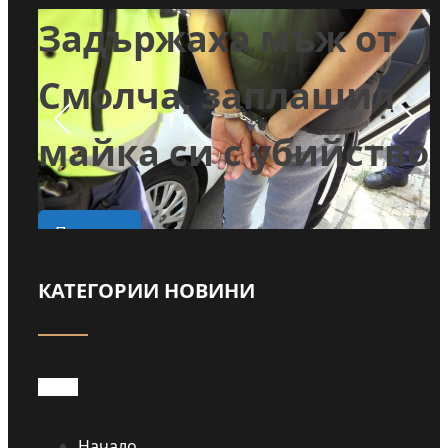
Задържаха мъж от
и
Смолча, заплашил
майка си с убийство
о
Прочети
КАТЕГОРИИ НОВИНИ
Начало