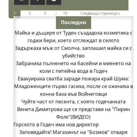
1
2
3
…
10
Следваща страница »
Последни
Майка и дъщеря от Туден създадоха козметика с
годжи бери, което отглеждат в селото
Задържаха мъж от Смолча, заплашил майка си с
убийство
Забраниха пълненето на басейни и миенето на
коли с питейна вода в Годеч
Евакуираха сватба заради пожара край Шума:
Младоженците първо гасиха, после се ожениха в
конна база във Войнеговци
Чуйте част от песента, с която годечанката
Венета Димитрова ще се представи на "Пирин
Фолк"(ВИДЕО)
Горското в Годеч има нов директор
Заповядайте! Магазинът на "Бозмов" отваря