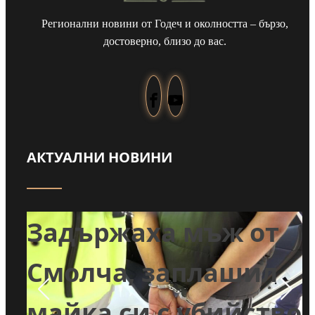
Регионални новини от Годеч и околността – бързо,
достоверно, близо до вас.
АКТУАЛНИ НОВИНИ
т
Задържаха мъж от
и
Смолча, заплашил
майка си с убийство