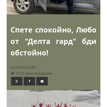
Спете спокойно, Любо
от "Делта гард" бди
обстойно!
на 29.02.2024
👁️ 3122 преглеждания