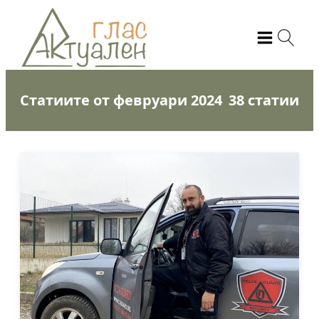
Статиите от февруари 2024
38 статии