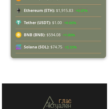
Началникът на пожарната в Годеч благодари
поименно на всички, които бяха рамо до рамо с
Ethereum (ETH):
$1,915.83
+0.37%
огнеборците!
150 декара гори, треви и храсти изгоряха край
Tether (USDT):
$1.00
+0.02%
Годеч, десетки доброволци се хвърлиха в
битката с огъня (СНИМКИ/ВИДЕО)
BNB (BNB):
$594.08
+1.03%
Полицията влиза в селата
Възможни са прекъсвания на тока утре в части
Solana (SOL):
$74.75
+2.22%
от община Годеч
Какво накара Яна и Станимир да изберат Годеч
пред живота в чужбина? (ВИДЕО)