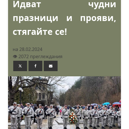
Идват чудни
празници и прояви,
стягайте се!
на 28.02.2024
👁️ 2072 преглеждания