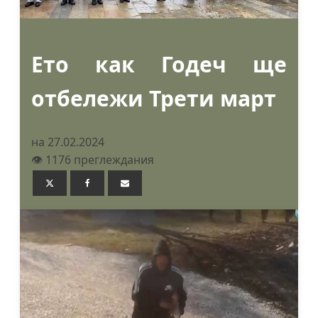
Ето как Годеч ще
отбележи Трети март
на 27.02.2024
👁️ 1176 преглеждания