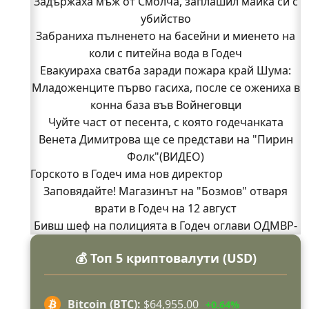
Задържаха мъж от Смолча, заплашил майка си с
убийство
Забраниха пълненето на басейни и миенето на
коли с питейна вода в Годеч
Евакуираха сватба заради пожара край Шума:
Младоженците първо гасиха, после се ожениха в
конна база във Войнеговци
Чуйте част от песента, с която годечанката
Венета Димитрова ще се представи на "Пирин
Фолк"(ВИДЕО)
Горското в Годеч има нов директор
Заповядайте! Магазинът на "Бозмов" отваря
врати в Годеч на 12 август
Бивш шеф на полицията в Годеч оглави ОДМВР-
Видин
💰 Топ 5 криптовалути (USD)
Кой подпали гората край Шума?
Младежи от Люлин и Део сред първите
доброволци на пожара край Шума (СНИМКИ)
Bitcoin (BTC):
$64,955.00
+0.64%