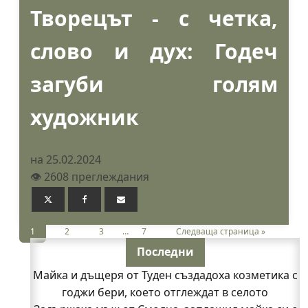
Творецът - с четка,
слово и дух: Годеч
загуби голям
художник
на 25.02.2024
👁️ 2608 преглеждания
1
2
3
…
7
Следваща страница »
Последни
Майка и дъщеря от Туден създадоха козметика с
годжи бери, което отглеждат в селото