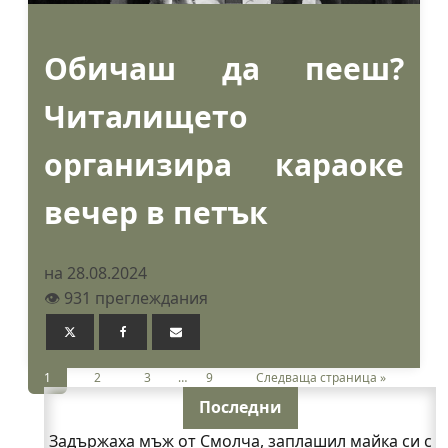
Обичаш да пееш?
Читалището
организира караоке
вечер в петък
на 28.08.2024
👁️ 931 преглеждания
1
2
3
…
9
Следваща страница »
Последни
Задържаха мъж от Смолча, заплашил майка си с