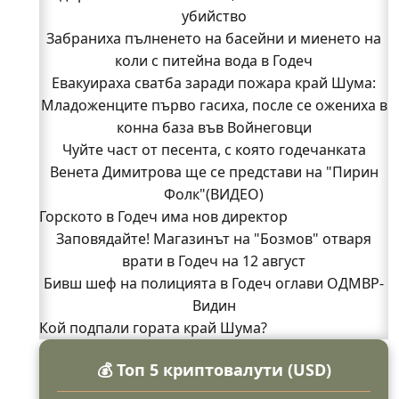
убийство
Забраниха пълненето на басейни и миенето на
коли с питейна вода в Годеч
Евакуираха сватба заради пожара край Шума:
Младоженците първо гасиха, после се ожениха в
конна база във Войнеговци
Чуйте част от песента, с която годечанката
Венета Димитрова ще се представи на "Пирин
Фолк"(ВИДЕО)
Горското в Годеч има нов директор
Заповядайте! Магазинът на "Бозмов" отваря
врати в Годеч на 12 август
Бивш шеф на полицията в Годеч оглави ОДМВР-
Видин
Кой подпали гората край Шума?
Младежи от Люлин и Део сред първите
💰 Топ 5 криптовалути (USD)
доброволци на пожара край Шума (СНИМКИ)
Началникът на пожарната в Годеч благодари