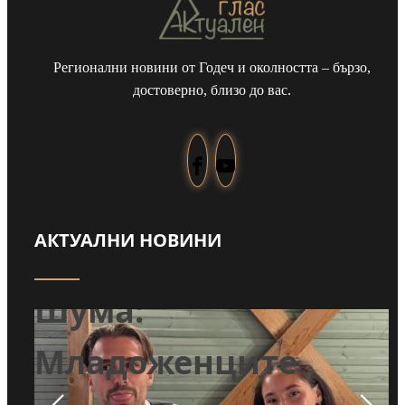
Регионални новини от Годеч и околността – бързо,
достоверно, близо до вас.
а
АКТУАЛНИ НОВИНИ
ай
Задържаха мъж от
Смолча, заплашил