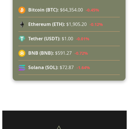
поименно на всички, които бяха рамо до рамо с
Bitcoin (BTC):
$64,354.00
-0.45%
огнеборците!
150 декара гори, треви и храсти изгоряха край
Ethereum (ETH):
$1,905.20
-0.12%
Годеч, десетки доброволци се хвърлиха в
битката с огъня (СНИМКИ/ВИДЕО)
Tether (USDT):
$1.00
-0.01%
Полицията влиза в селата
Възможни са прекъсвания на тока утре в части
BNB (BNB):
$591.27
-0.72%
от община Годеч
Какво накара Яна и Станимир да изберат Годеч
Solana (SOL):
$72.87
-1.64%
пред живота в чужбина? (ВИДЕО)
Родов оброк събра поколения под старата круша
в Букоровци, гостите опитаха вкуса на Годеч
(ВИДЕО)