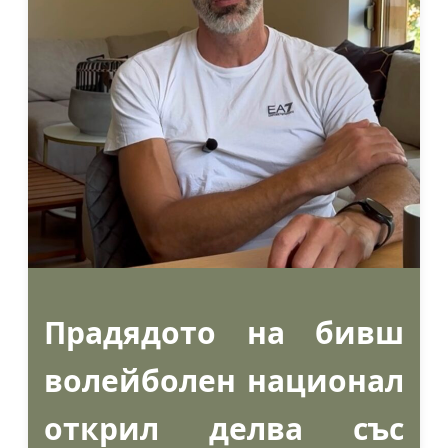
Прадядото на бивш
волейболен национал
открил делва със