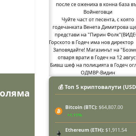
после се ожениха в конна база в
Войнеговци
Чуйте част от песента, с която
годечанката Венета Димитрова ще
представи на "Пирин Фолк"(ВИДЕ
Горското в Годеч има нов директор
Заповядайте! Магазинът на "Бозм
отваря врати в Годеч на 12 авгус
Бивш шеф на полицията в Годеч ог
ОДМВР-Видин
Кой подпали гората край Шума?
💰 Топ 5 криптовалути (USD
Младежи от Люлин и Део сред пър
голяма
доброволци на пожара край Шу
(СНИМКИ)
Bitcoin (BTC):
$64,807.00
Началникът на пожарната в Год
+1.11%
благодари поименно на всички, ко
бяха рамо до рамо с огнеборцит
Ethereum (ETH):
$1,911.54
150 декара гори, треви и храсти