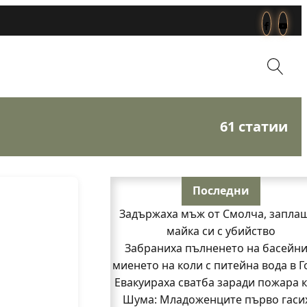
61 статии
Последни
Задържаха мъж от Смолча, запла
майка си с убийство
Забраниха пълненето на басейни
миенето на коли с питейна вода в Г
Евакуираха сватба заради пожара 
Шума: Младоженците първо гасих