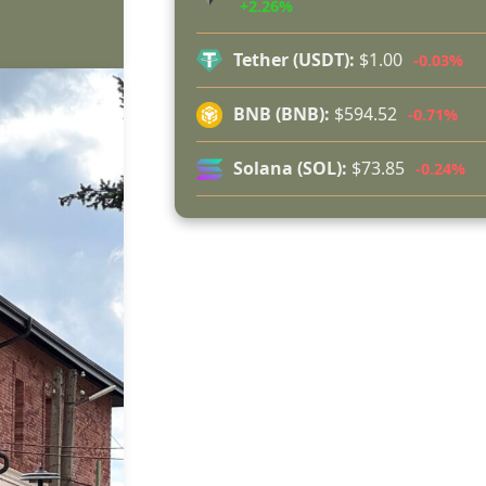
+2.26%
изгоряха край Годеч, десетки
доброволци се хвърлиха в биткат
Tether (USDT):
$1.00
-0.03%
огъня (СНИМКИ/ВИДЕО)
Полицията влиза в селата
BNB (BNB):
$594.52
-0.71%
Възможни са прекъсвания на тока 
в части от община Годеч
Solana (SOL):
$73.85
-0.24%
Какво накара Яна и Станимир д
изберат Годеч пред живота в чужб
(ВИДЕО)
Родов оброк събра поколения п
старата круша в Букоровци, гости
опитаха вкуса на Годеч (ВИДЕО)