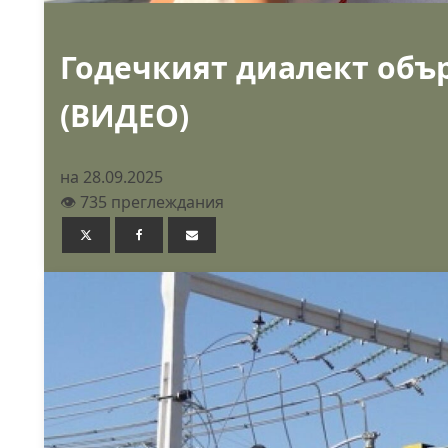
Годечкият диалект обър
(ВИДЕО)
на 28.09.2025
👁️ 735 преглеждания