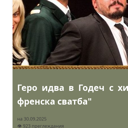
Геро идва в Годеч с х
френска сватба"
на 30.09.2025
👁️ 923 преглеждания