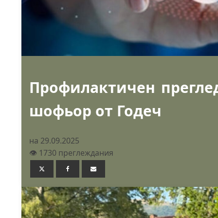
Профилактичен прегле
шофьор от Годеч
на 29.09.2025
👁️ 1730 преглеждания