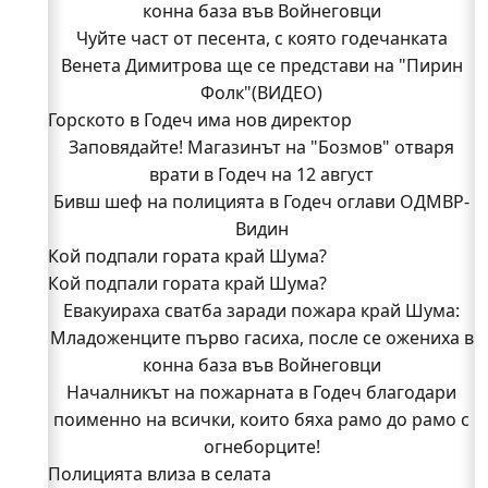
конна база във Войнеговци
Чуйте част от песента, с която годечанката
Венета Димитрова ще се представи на "Пирин
Фолк"(ВИДЕО)
Горското в Годеч има нов директор
Заповядайте! Магазинът на "Бозмов" отваря
врати в Годеч на 12 август
Бивш шеф на полицията в Годеч оглави ОДМВР-
Видин
Кой подпали гората край Шума?
Кой подпали гората край Шума?
Младежи от Люлин и Део сред първите
Евакуираха сватба заради пожара край Шума:
доброволци на пожара край Шума (СНИМКИ)
Младоженците първо гасиха, после се ожениха в
Началникът на пожарната в Годеч благодари
поименно на всички, които бяха рамо до рамо с
конна база във Войнеговци
Началникът на пожарната в Годеч благодари
огнеборците!
поименно на всички, които бяха рамо до рамо с
150 декара гори, треви и храсти изгоряха край
Годеч, десетки доброволци се хвърлиха в
огнеборците!
Полицията влиза в селата
битката с огъня (СНИМКИ/ВИДЕО)