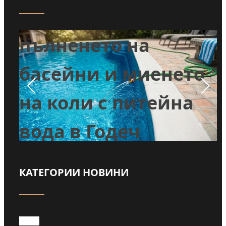
Забраниха
т
пълненето на
л
басейни и миенето
во
на коли с питейна
вода в Годеч
КАТЕГОРИИ НОВИНИ
Прочети