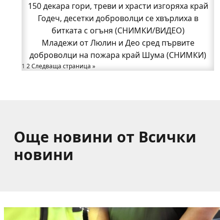
Полицията влиза в селата
150 декара гори, треви и храсти изгоряха край
Възможни са прекъсвания на тока утре в части
Годеч, десетки доброволци се хвърлиха в
битката с огъня (СНИМКИ/ВИДЕО)
от община Годеч
Какво накара Яна и Станимир да изберат Годеч
Младежи от Люлин и Део сред първите
доброволци на пожара край Шума (СНИМКИ)
пред живота в чужбина? (ВИДЕО)
Родов оброк събра поколения под старата круша
1
2
Следваща страница »
в Букоровци, гостите опитаха вкуса на Годеч
(ВИДЕО)
Още новини от Всички
новини