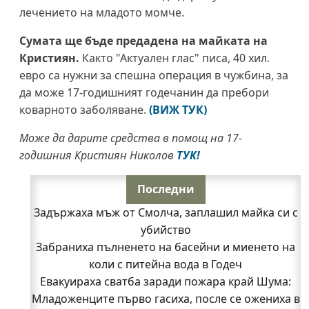
лечението на младото момче.
Сумата ще бъде предадена на майката на
Кристиян.
Както "Актуален глас" писа, 40 хил.
евро са нужни за спешна операция в чужбина, за
да може 17-годишният годечанин да пребори
коварното заболяване.
(ВИЖ ТУК)
Може да дарите средства в помощ на 17-
годишния Кристиян Николов
ТУК!
Последни
Задържаха мъж от Смолча, заплашил майка си с
убийство
Забраниха пълненето на басейни и миенето на
коли с питейна вода в Годеч
Евакуираха сватба заради пожара край Шума:
Младоженците първо гасиха, после се ожениха в