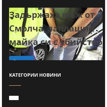
т
Задържаха мъж от
и
Смолча, заплашил
майка си с убийство
о
Прочети
КАТЕГОРИИ НОВИНИ