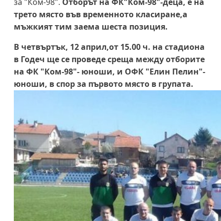
за "Ком-98".
Отборът на ФК"Ком-98"-деца, е на
трето място във временното класиране,а
мъжкият тим заема шеста позиция.
В четвъртък, 12 април,от 15.00 ч. на стадиона
в Годеч ще се проведе среща между отборите
на ФК "Ком-98"- юноши, и ОФК "Елин Пелин"-
юноши, в спор за първото място в групата.