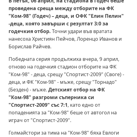
В петък, 06 април, на стадиона в Годеч беше
проведена среща между отборите на ФК
"Ком-98" (Годеч) – деца, и ОФК "Елин Пелин"
-деца, която завърши с резултат 3:0 за
годечкия отбор.
Точни удари във вратата
нанесоха Християн Пейчов, Лоренцо Иванов и
Борислав Райчев.
Победната серия продължиха вчера, 9 април,
отново на годечкия стадион отборите на ФК
"Ком-98" - деца, срещу "Спортист-2009" (Своге) -
деца, и ФК "Ком-98" - мъже, срещу "Торнадо"
(Безден) - мъже.
Детският отбор на ФК
"Ком-98" разгроми съперника си
"Спортист-2009" със 7:1
, като едно от
попаденията за "Ком-98" беше от автогол на
играч от "Спортист-2009".
Голмайстори за тима на "Ком-98" бяха Евлоги