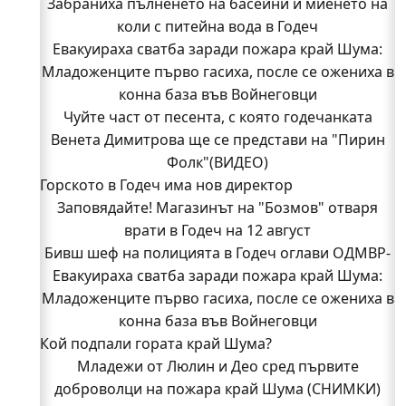
Забраниха пълненето на басейни и миенето на
коли с питейна вода в Годеч
Евакуираха сватба заради пожара край Шума:
Младоженците първо гасиха, после се ожениха в
конна база във Войнеговци
Чуйте част от песента, с която годечанката
Венета Димитрова ще се представи на "Пирин
Фолк"(ВИДЕО)
Горското в Годеч има нов директор
Заповядайте! Магазинът на "Бозмов" отваря
врати в Годеч на 12 август
Бивш шеф на полицията в Годеч оглави ОДМВР-
Евакуираха сватба заради пожара край Шума:
Видин
Кой подпали гората край Шума?
Младоженците първо гасиха, после се ожениха в
Младежи от Люлин и Део сред първите
конна база във Войнеговци
Кой подпали гората край Шума?
доброволци на пожара край Шума (СНИМКИ)
Началникът на пожарната в Годеч благодари
Младежи от Люлин и Део сред първите
поименно на всички, които бяха рамо до рамо с
доброволци на пожара край Шума (СНИМКИ)