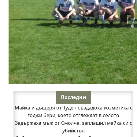
Последни
Майка и дъщеря от Туден създадоха козметика с
годжи бери, което отглеждат в селото
Задържаха мъж от Смолча, заплашил майка си с
убийство