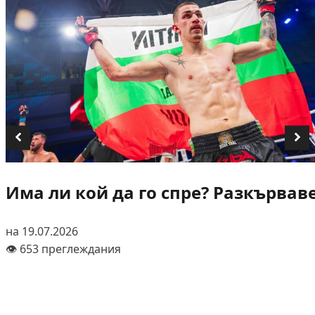
Има ли кой да го спре? Разкървав
на 19.07.2026
👁️ 653 преглеждания