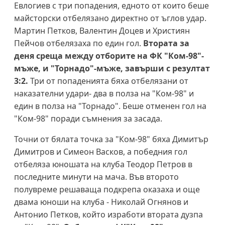
Евлогиев с три попадения, едното от които беше
майсторски отбелязано директно от ъглов удар.
Мартин Петков, Валентин Доцев и Християн
Пейчов отбелязаха по един гол.
Втората за
деня среща между отборите на ФК "Ком-98"-
мъже, и "Торнадо"-мъже, завърши с резултат
3:2.
Три от попаденията бяха отбелязани от
наказателни удари- два в полза на "Ком-98" и
един в полза на "Торнадо". Беше отменен гол на
"Ком-98" поради съмнения за засада.
Точни от бялата точка за "Ком-98" бяха Димитър
Димитров и Симеон Васков, а победния гол
отбеляза юношата на клуба Теодор Петров в
последните минути на мача. Във второто
полувреме решаваща подкрепа оказаха и още
двама юноши на клуба - Николай Огнянов и
Антонио Петков, който изработи втората дузпа