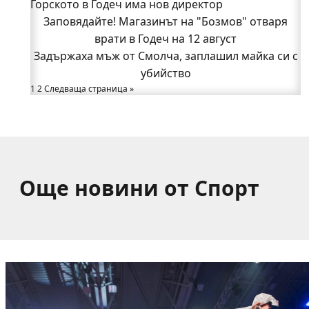
Горското в Годеч има нов директор
огнеборците!
150 декара гори, треви и храсти изгоряха край
Заповядайте! Магазинът на "Бозмов" отваря
Годеч, десетки доброволци се хвърлиха в
врати в Годеч на 12 август
Задържаха мъж от Смолча, заплашил майка си с
битката с огъня (СНИМКИ/ВИДЕО)
Полицията влиза в селата
убийство
1
Възможни са прекъсвания на тока утре в части
2
Следваща страница »
от община Годеч
Какво накара Яна и Станимир да изберат Годеч
пред живота в чужбина? (ВИДЕО)
Още новини от Спорт