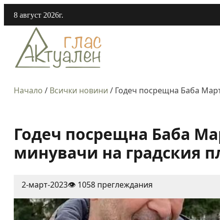
8 август 2026г.
Начало
/
Всички новини
/
Годеч посрещна Баба Март
Годеч посрещна Баба Ма
минувачи на градския п
2-март-2023
👁️ 1058 преглеждания