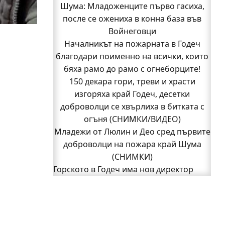
Бивш шеф на полицията в Годеч оглави
Шума: Младоженците първо гасиха,
после се ожениха в конна база във
ОДМВР-Видин
Кой подпали гората край Шума?
Войнеговци
Младежи от Люлин и Део сред първите
Началникът на пожарната в Годеч
благодари поименно на всички, които
доброволци на пожара край Шума
бяха рамо до рамо с огнеборците!
(СНИМКИ)
Началникът на пожарната в Годеч
150 декара гори, треви и храсти
благодари поименно на всички, които
изгоряха край Годеч, десетки
доброволци се хвърлиха в битката с
бяха рамо до рамо с огнеборците!
150 декара гори, треви и храсти
огъня (СНИМКИ/ВИДЕО)
Младежи от Люлин и Део сред първите
изгоряха край Годеч, десетки
доброволци се хвърлиха в битката с
доброволци на пожара край Шума
огъня (СНИМКИ/ВИДЕО)
(СНИМКИ)
Полицията влиза в селата
Горското в Годеч има нов директор
1
Възможни са прекъсвания на тока утре
2
Следваща страница »
в части от община Годеч
Какво накара Яна и Станимир да
изберат Годеч пред живота в чужбина?