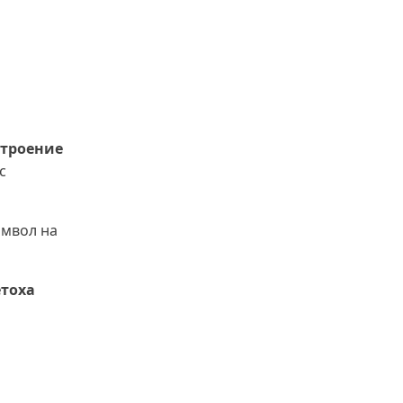
(ВИДЕО)
строение
с
имвол на
етоха