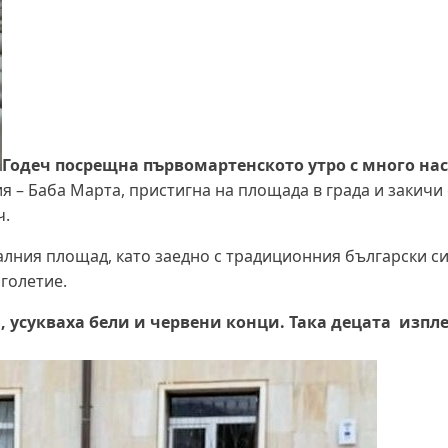
Годеч посрещна първомартенското утро с много на
 – Баба Марта, пристигна на площада в града и закичи 
ч.
лния площад, като заедно с традиционния български с
голетие.
 усукваха бели и червени конци. Така децата изпл