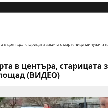
а в центъра, старицата закичи с мартеници минувачи н
рта в центъра, старицата 
лощад (ВИДЕО)