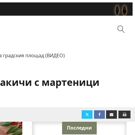
а градския площад (ВИДЕО)
закичи с мартеници
Последни