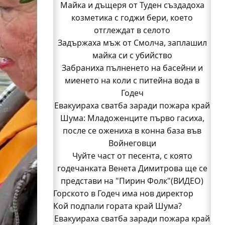
Майка и дъщеря от Туден създадоха
козметика с годжи бери, което
отглеждат в селото
Задържаха мъж от Смолча, заплашил
майка си с убийство
Забраниха пълненето на басейни и
миенето на коли с питейна вода в
Годеч
Евакуираха сватба заради пожара край
Шума: Младоженците първо гасиха,
после се ожениха в конна база във
Войнеговци
Чуйте част от песента, с която
годечанката Венета Димитрова ще се
представи на "Пирин Фолк"(ВИДЕО)
Горското в Годеч има нов директор
Кой подпали гората край Шума?
Заповядайте! Магазинът на "Бозмов"
Евакуираха сватба заради пожара край
отваря врати в Годеч на 12 август