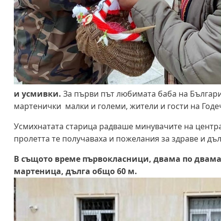
и усмивки.
За първи път любимата баба на България
мартенички малки и големи, жители и гости на Годе
Усмихнатата старица радваше минувачите на центра
пролетта те получаваха и пожелания за здраве и дъл
В същото време първокласници, двама по двама,
мартеница, дълга общо 60 м.