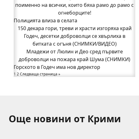
поименно на всички, които бяха рамо до рамо с
Годеч, десетки доброволци се хвърлиха в
битката с огъня (СНИМКИ/ВИДЕО)
огнеборците!
Полицията влиза в селата
Полицията влиза в селата
Възможни са прекъсвания на тока утре в части
150 декара гори, треви и храсти изгоряха край
Годеч, десетки доброволци се хвърлиха в
от община Годеч
Какво накара Яна и Станимир да изберат Годеч
битката с огъня (СНИМКИ/ВИДЕО)
Младежи от Люлин и Део сред първите
пред живота в чужбина? (ВИДЕО)
Родов оброк събра поколения под старата круша
доброволци на пожара край Шума (СНИМКИ)
Горското в Годеч има нов директор
в Букоровци, гостите опитаха вкуса на Годеч
1
2
Следваща страница »
(ВИДЕО)
Вижте как Шумският манастир възкръсна за нов
живот пред очите на цяла България
Само за няколко часа: Три катастрофи вдигнаха
полицията на крак в Годеч
Още новини от Крими