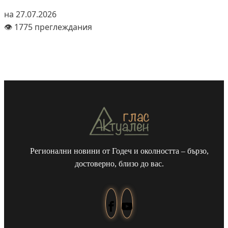
на 27.07.2026
👁️ 1775 преглеждания
Регионални новини от Годеч и околността – бързо,
достоверно, близо до вас.