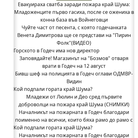
Евакуираха сватба заради пожара край Шума:
Младоженците първо гасиха, после се ожениха в
конна база във Войнеговци
Чуйте част от песента, с която годечанката
Венета Димитрова ще се представи на "Пирин
Фолк"(ВИДЕО)
Горското в Годеч има нов директор
Заповядайте! Магазинът на "Бозмов" отваря
врати в Годеч на 12 август
Бивш шеф на полицията в Годеч оглави ОДМВР-
Видин
Кой подпали гората край Шума?
Младежи от Люлин и Део сред първите
доброволци на пожара край Шума (СНИМКИ)
Началникът на пожарната в Годеч благодари
поименно на всички, които бяха рамо до рамо с
Кой подпали гората край Шума?
огнеборците!
150 декара гори, треви и храсти изгоряха край
Началникът на пожарната в Годеч благодари