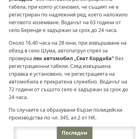
табела, при която установил, че същият не е
регистриран по надлежния ред, което наложило
неговото изземване. Водачът на 63 години от
село Беренде е задържан за срок до 24 часа.
Около 16.40 часа на 28 юни, при извършване на
обход в село Шума, автопатрул спрял за
проверка
лек автомобил „Сеат Кордоба“
без
регистрационни табели. След извършена
справка е установено, че регистрацията на
автомобила е прекратена служебно. Водачът на
72 години от същото село е задържан за срок до
24 часа.
По случаите са образувани бързи полицейски
производства по чл. 345, ал.2 от НК.
Последни