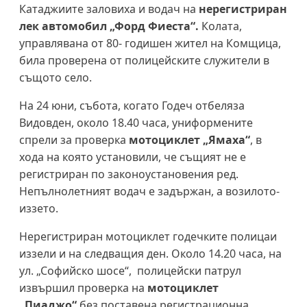
Катаджиите заловиха и водач на
нерегистриран
лек автомобил „Форд Фиеста“.
Колата,
управлявана от 80- годишен жител на Комщица,
била проверена от полицейските служители в
същото село.
На 24 юни, събота, когато Годеч отбеляза
Видовден, около 18.40 часа, униформените
спрели за проверка
мотоциклет „Ямаха“
, в
хода на която установили, че същият не е
регистриран по законоустановения ред.
Непълнолетният водач е задържан, а возилото-
иззето.
Нерегистриран мотоциклет годечките полицаи
иззели и на следващия ден. Около 14.20 часа, на
ул. „Софийско шосе“, полицейски патрул
извършил проверка на
мотоциклет
„Пиаджо“
без поставена регистрационна