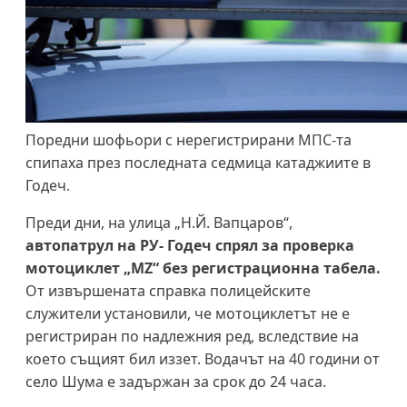
Поредни шофьори с нерегистрирани МПС-та
спипаха през последната седмица катаджиите в
Годеч.
Преди дни, на улица „Н.Й. Вапцаров“,
автопатрул на РУ- Годеч спрял за проверка
мотоциклет „MZ“ без регистрационна табела.
От извършената справка полицейските
служители установили, че мотоциклетът не е
регистриран по надлежния ред, вследствие на
което същият бил иззет. Водачът на 40 години от
село Шума е задържан за срок до 24 часа.