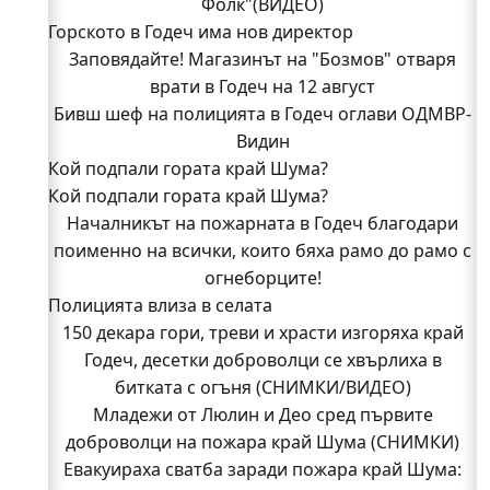
Фолк"(ВИДЕО)
Горското в Годеч има нов директор
Заповядайте! Магазинът на "Бозмов" отваря
врати в Годеч на 12 август
Бивш шеф на полицията в Годеч оглави ОДМВР-
Видин
Кой подпали гората край Шума?
Кой подпали гората край Шума?
Младежи от Люлин и Део сред първите
доброволци на пожара край Шума (СНИМКИ)
Началникът на пожарната в Годеч благодари
поименно на всички, които бяха рамо до рамо с
Началникът на пожарната в Годеч благодари
поименно на всички, които бяха рамо до рамо с
огнеборците!
Полицията влиза в селата
огнеборците!
150 декара гори, треви и храсти изгоряха край
150 декара гори, треви и храсти изгоряха край
Годеч, десетки доброволци се хвърлиха в
Годеч, десетки доброволци се хвърлиха в
битката с огъня (СНИМКИ/ВИДЕО)
битката с огъня (СНИМКИ/ВИДЕО)
Полицията влиза в селата
Младежи от Люлин и Део сред първите
Възможни са прекъсвания на тока утре в части
доброволци на пожара край Шума (СНИМКИ)
Евакуираха сватба заради пожара край Шума:
от община Годеч