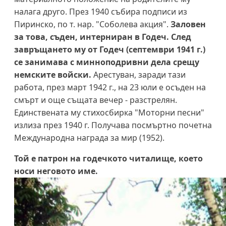
налага друго. През 1940 събира подписи из
Пиринско, по т. нар. "Соболева акция".
Заловен
за това, съден, интерниран в Годеч. След
завръщането му от Годеч (септември 1941 г.)
се занимава с минноподривни дела срещу
немските войски.
Арестуван, заради тази
работа, през март 1942 г., на 23 юли е осъден на
смърт и още същата вечер - разстрелян.
Единствената му стихосбирка "Моторни песни"
излиза през 1940 г. Получава посмъртно почетна
Международна награда за мир (1952).
Той е патрон на годечкото читалище, което
носи неговото име.