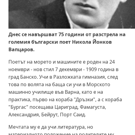
Днес се навършват 75 години от разстрела на
големия български поет Никола Йонков
Вапцаров.
Поетът на морето и машините е роден на 24
ноември - нов стил 7 декември - 1909 година в
град Банско. Учи в Разложката гимназия, след
това по волята на баща си учи в Морското
машинно училище във Варна, като е на
практика, първо на кораба "Дръзки", а с кораба
"Бургас" посещава Цариград, Фамагуста,
Александрия, Бейрут, Порт Саид.
Мечтата му е да учи литература, но
материалното положение на родителите му