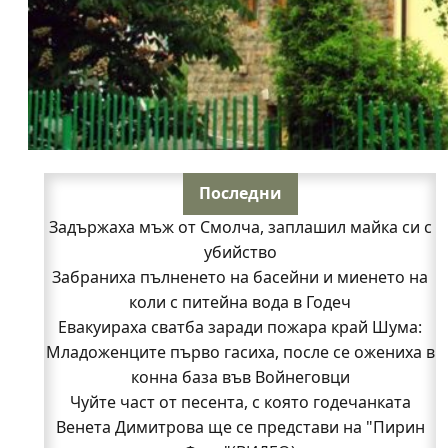
Последни
Задържаха мъж от Смолча, заплашил майка си с
убийство
Забраниха пълненето на басейни и миенето на
коли с питейна вода в Годеч
Евакуираха сватба заради пожара край Шума:
Младоженците първо гасиха, после се ожениха в
конна база във Войнеговци
Чуйте част от песента, с която годечанката
Венета Димитрова ще се представи на "Пирин