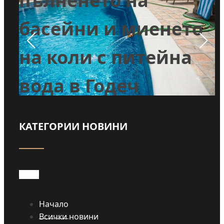
т
пълненето на
л
басейни и миенето
во
на коли с питейна
вода в Годеч
КАТЕГОРИИ НОВИНИ
Прочети
Начало
Всички новини