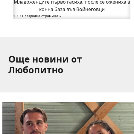
Младоженците първо гасиха, после се ожениха в
Какво накара Яна и Станимир да изберат Годеч
пред живота в чужбина? (ВИДЕО)
конна база във Войнеговци
Родов оброк събра поколения под старата круша
1
2
3
Следваща страница »
в Букоровци, гостите опитаха вкуса на Годеч
(ВИДЕО)
Още новини от
Любопитно