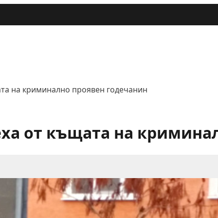
ата на криминално проявен годечанин
еха от къщата на кримина