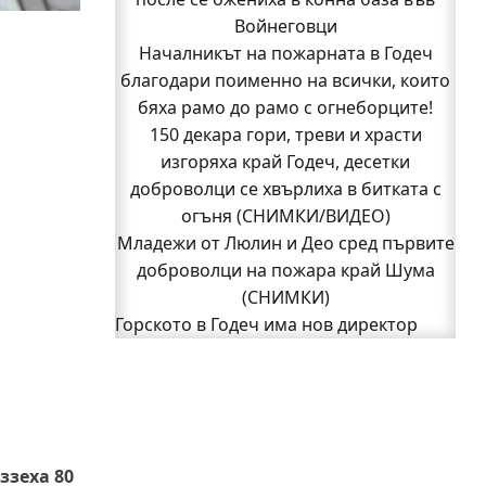
Кой подпали гората край Шума?
Войнеговци
Младежи от Люлин и Део сред първите
Началникът на пожарната в Годеч
благодари поименно на всички, които
доброволци на пожара край Шума
бяха рамо до рамо с огнеборците!
(СНИМКИ)
Началникът на пожарната в Годеч
150 декара гори, треви и храсти
благодари поименно на всички, които
изгоряха край Годеч, десетки
доброволци се хвърлиха в битката с
бяха рамо до рамо с огнеборците!
150 декара гори, треви и храсти
огъня (СНИМКИ/ВИДЕО)
Младежи от Люлин и Део сред първите
изгоряха край Годеч, десетки
доброволци се хвърлиха в битката с
доброволци на пожара край Шума
огъня (СНИМКИ/ВИДЕО)
(СНИМКИ)
Полицията влиза в селата
Горското в Годеч има нов директор
1
Възможни са прекъсвания на тока утре
2
Следваща страница »
в части от община Годеч
Какво накара Яна и Станимир да
изберат Годеч пред живота в чужбина?
(ВИДЕО)
ззеха 80