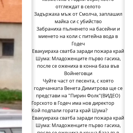
отглеждат в селото
Задържаха мъж от Смолча, заплашил
майка си с убийство
Забраниха пълненето на басейни и
миенето на коли с питейна вода в
Годеч
Евакуираха сватба заради пожара край
Шума: Младоженците първо гасиха,
после се ожениха в конна база във
Войнеговци
Чуйте част от песента, с която
годечанката Венета Димитрова ще се
представи на "Пирин Фолк"(ВИДЕО)
Горското в Годеч има нов директор
Кой подпали гората край Шума?
Заповядайте! Магазинът на "Бозмов"
Евакуираха сватба заради пожара край
отваря врати в Годеч на 12 август
Бивш шеф на полицията в Годеч оглави
Шума: Младоженците първо гасиха,
после се ожениха в конна база във
ОДМВР-Видин