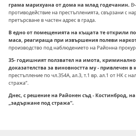
грама марихуана от дома на млад годечанин.
Вч
противодействие на престъпленията, свързани с на
претърсване в частен адрес в града.
В едно от помещенията на къщата те открили по
маса, реагираща при извършения полеви наркот
производство под наблюдението на Районна прокур
35- годишният ползвател на имота, криминално 
доказателства за виновността му - привлечен в
престъпление по чл.354А, ал.3, т.1 вр. ал.1 от НК с
стража“.
Днес, с решение на Районен съд - Костинброд, 
„задържане под стража“.