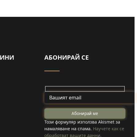
ВИНИ
АБОНИРАЙ СЕ
Майка и дъщеря
от Туден
на
създадоха
Този формуляр използва Akismet за
намаляване на спама.
Научете как се
козметика с
обработват вашите данни.