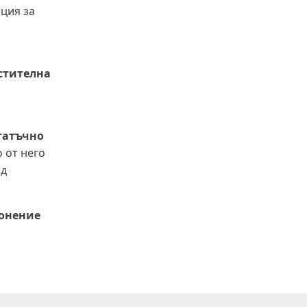
ция за
стителна
татъчно
 от него
од
лонение