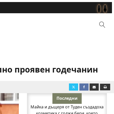
лно проявен годечанин
Последни
Майка и дъщеря от Туден създадоха
козметика с годжи бери, което