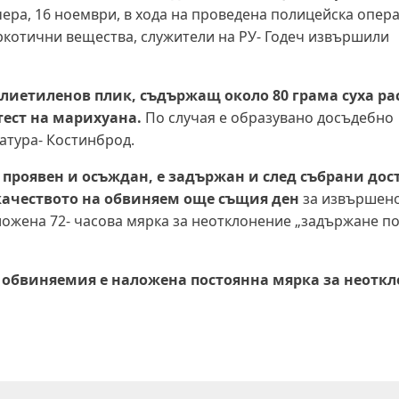
ера, 16 ноември, в хода на проведена полицейска опера
ркотични вещества, служители на РУ- Годеч извършили
лиетиленов плик, съдържащ около 80 грама суха ра
ест на марихуана.
По случая е образувано досъдебно
атура- Костинброд.
проявен и осъждан, е задържан и след събрани дос
 качеството на обвиняем още същия ден
за извършено
 наложена 72- часова мярка за неотклонение „задържане п
на обвиняемия е наложена постоянна мярка за неотк