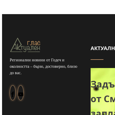
АКТУАЛ
Регионални новини от Годеч и
Майка и дъщеря
околността – бързо, достоверно, близо
до вас.
от Туден
Зад
създадоха
от С
козметика с
зап