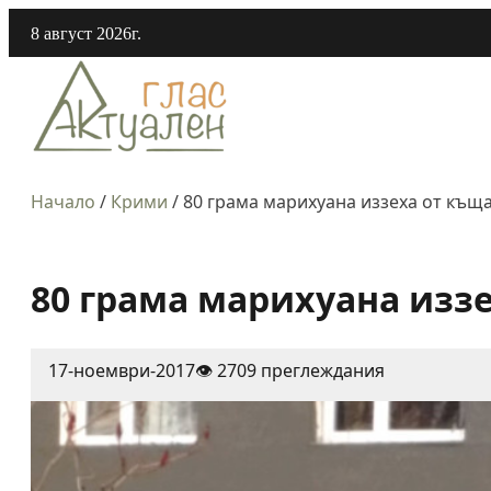
8 август 2026г.
Начало
/
Крими
/
80 грама марихуана иззеха от къщ
80 грама марихуана изз
17-ноември-2017
👁️ 2709 преглеждания