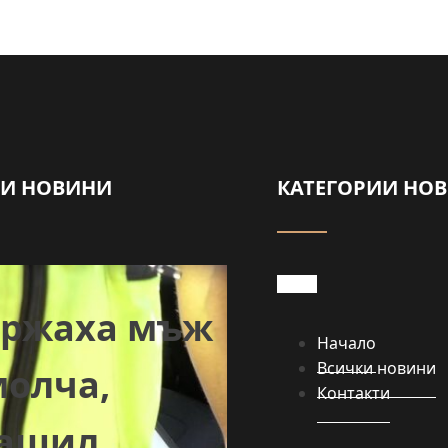
НИ НОВИНИ
КАТЕГОРИИ НО
Забраниха
ържаха мъж
пълненето 
Начало
Всички новини
молча,
Контакти
басейни и
лашил